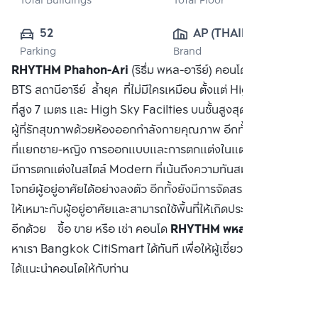
Total Buildings
Total Floor
52
AP (THAILAND) 
Parking
Brand
PUBLIC CO., 
RHYTHM Phahon-Ari
(ริธึ่ม พหล-อารีย์) คอนโดมิเนียม ใกล้
LTD.
BTS สถานีอารีย์ ล้ำยุค ที่ไม่มีใครเหมือน ตั้งแต่ High Ceiling
ที่สูง 7 เมตร และ High Sky Facilties บนชั้นสูงสุด พร้อมเอาใจ
ผู้ที่รักสุขภาพด้วยห้องออกกำลังกายคุณภาพ อีกทั้งห้องซาวน่า
ที่แยกชาย-หญิง การออกแบบและการตกแต่งในแต่ละห้องนั้น จะ
มีการตกแต่งในสไตล์ Modern ที่เน้นถึงความทันสมัยและตอบ
โจทย์ผู้อยู่อาศัยได้อย่างลงตัว อีกทั้งยังมีการจัดสรรพื้นที่การใช้
ให้เหมาะกับผู้อยู่อาศัยและสามารถใช้พื้นที่ให้เกิดประโยชน์สูงสุด
อีกด้วย ซื้อ ขาย หรือ เช่า คอนโด
RHYTHM พหล-อารีย์
ติดต่อ
หาเรา Bangkok CitiSmart ได้ทันที เพื่อให้ผู้เชี่ยวชาญของเรา
ได้แนะนำคอนโดให้กับท่าน