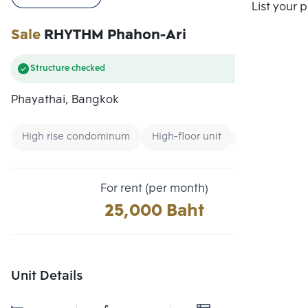
Compare
List your 
Sale
RHYTHM Phahon-Ari
Structure checked
Phayathai, Bangkok
High rise condominum
High-floor unit
Condo near U
For rent (per month)
25,000 Baht
Unit Details