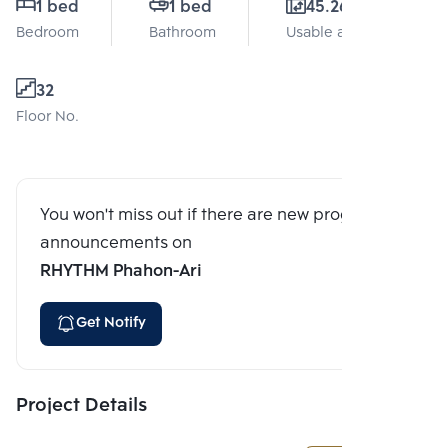
1 bed
1 bed
45.26 Sq.m.
Bedroom
Bathroom
Usable area
32
Floor No.
You won't miss out if there are new program
announcements on
RHYTHM Phahon-Ari
Get Notify
Project Details