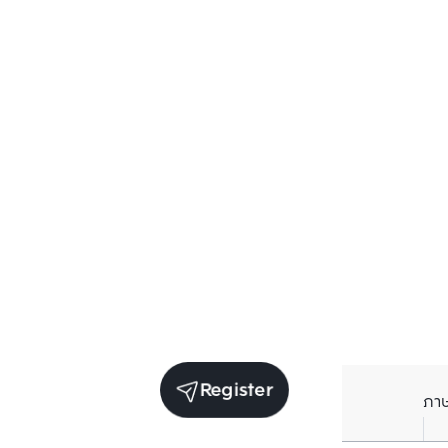
Register
ภา