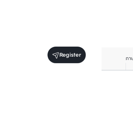
Register
ภา
Units for sale in the same project