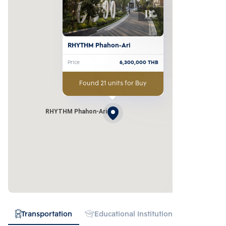
RHYTHM Phahon-Ari
Price
6,300,000
THB
Found 21 units for Buy
RHYTHM Phahon-Ari
Transportation
Educational Institution
Hospital