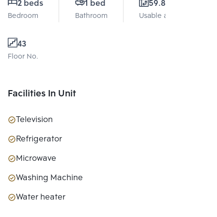
2 beds
1 bed
59.81 Sq.m.
Bedroom
Bathroom
Usable area
43
Floor No.
Facilities In Unit
Television
Refrigerator
Microwave
Washing Machine
Water heater