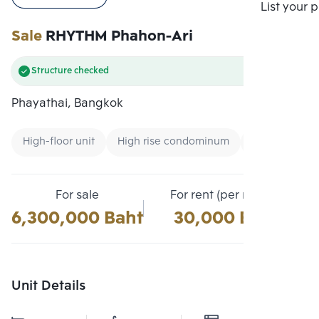
Compare
List your 
Sale
RHYTHM Phahon-Ari
Structure checked
Phayathai, Bangkok
High-floor unit
High rise condominum
Condo near U
For sale
For rent (per month)
6,300,000 Baht
30,000 Baht
Unit Details