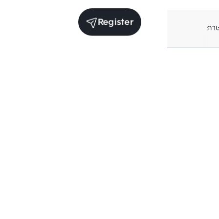
Register
ภา
Units for sale in the same project
Structure checked
Structure che