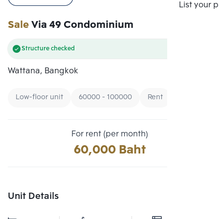
Compare
List your 
Sale
Via 49 Condominium
Structure checked
Wattana, Bangkok
Low-floor unit
60000 - 100000
Rent
For rent (per month)
60,000 Baht
Unit Details