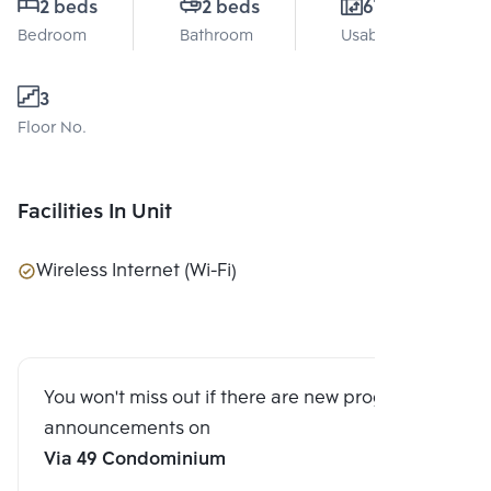
2 beds
2 beds
67 Sq.m.
Bedroom
Bathroom
Usable area
3
Floor No.
Facilities In Unit
Wireless Internet (Wi-Fi)
You won't miss out if there are new program
announcements on
Via 49 Condominium