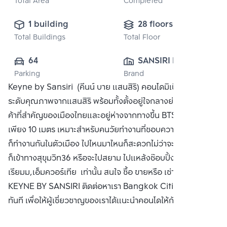
Total Area
Completed
1 building
28 floors
Total Buildings
Total Floor
64
SANSIRI PUBLIC 
Parking
Brand
CO., LTD.
Keyne by Sansiri (คีนน์ บาย แสนสิริ) คอนโดมิเนียมพร้อมอยู่
ระดับคุณภาพจากแสนสิริ พร้อมทั้งตั้งอยู่ใจกลางย่านธุรกิจการ
ค้าที่สำคัญของเมืองไทยและอยู่ห่างจากทางขึ้น BTS ทองหล่อ
เพียง 10 เมตร เหมาะสำหรับคนวัยทำงานที่ชอบความสะดวกแล้ว
ก็ทำงานกันในตัวเมือง ไปไหนมาไหนก็สะดวกไม่ว่าจะเป็นพระราม4
ก็เข้าทางสุขุมวิท36 หรือจะไปสยาม ไปแหล้งช๊อบปิ้งอย่าง เอ็มโพ
เรียมม,เอ็มควอร์เทีย เท่านั้น สนใจ ซื้อ ขายหรือ เช่า คอนโด
KEYNE BY SANSIRI ติดต่อหาเรา Bangkok CitiSmart ได้
ทันที เพื่อให้ผู้เชี่ยวชาญของเราได้แนะนำคอนโดให้กับท่าน