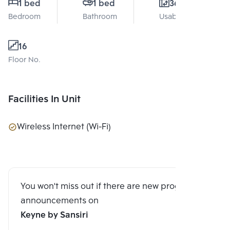
1 bed
1 bed
36 Sq.m.
Bedroom
Bathroom
Usable area
16
Floor No.
Facilities In Unit
Wireless Internet (Wi-Fi)
You won't miss out if there are new program
announcements on
Keyne by Sansiri