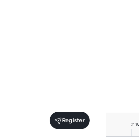
Register
ภา