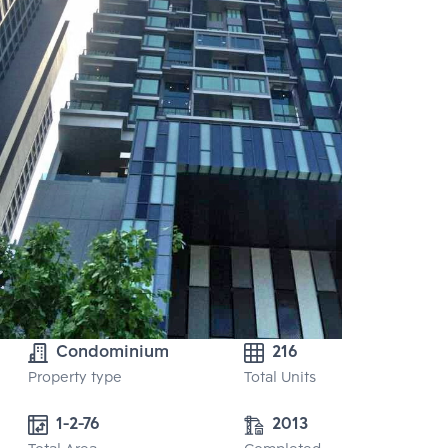
Condominium
216
Property type
Total Units
1-2-76
2013