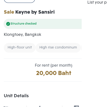
Compare
List your 
Sale
Keyne by Sansiri
Structure checked
Klongtoey, Bangkok
High-floor unit
High rise condominum
Condo near 
For rent (per month)
20,000 Baht
Unit Details