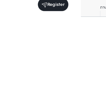
Register
ภา
Units for sale in the same project
Structure checked
Structure che