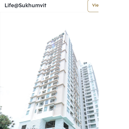
Life@Sukhumvit
View More