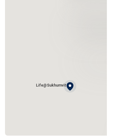
Life@Sukhumvit