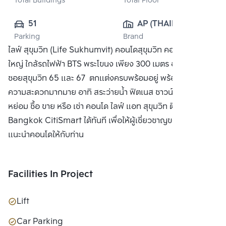
Total Buildings
Total Floor
51
AP (THAILAND) 
Parking
Brand
PUBLIC CO., 
ไลฟ์ สุขุมวิท (Life Sukhumvit) คอนโดสุขุมวิท คอนโดติดถนน
LTD.
ใหญ่ ใกล้รถไฟฟ้า BTS พระโขนง เพียง 300 เมตร อยู่ระหว่าง
ซอยสุขุมวิท 65 และ 67 ตกแต่งครบพร้อมอยู่ พร้อมสิ่งอำนวย
ความสะดวกมากมาย อาทิ สระว่ายน้ำ ฟิตเนส ซาวน์น่า และส่วน
หย่อม ซื้อ ขาย หรือ เช่า คอนโด ไลฟ์ แอท สุขุมวิท ติดต่อหาเรา
Bangkok CitiSmart ได้ทันที เพื่อให้ผู้เชี่ยวชาญของเราได้
แนะนำคอนโดให้กับท่าน
Facilities In Project
Lift
Car Parking