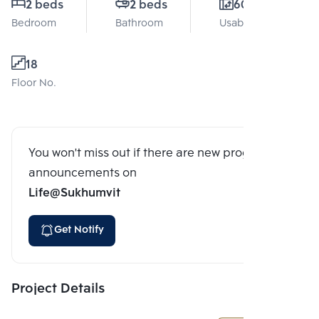
2 beds
2 beds
60 Sq.m.
Bedroom
Bathroom
Usable area
18
Floor No.
You won't miss out if there are new program
announcements on
Life@Sukhumvit
Get Notify
Project Details