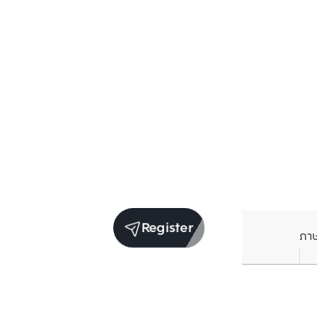
Register
ภา