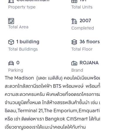
Property type
Total Units
2007
Total Area
Completed
1 building
36 floors
Total Buildings
Total Floor
0
ROJANA 
Parking
Brand
PROPERTY CO., 
The Madison (เดอะ เมดิสัน) คอนโดมิเนียมพร้อมอยู่เดินทาง
LTD.
สะดวกใกล้สถานีรถไฟฟ้า BTS พร้อมพงษ์ พร้อมทั้งสิ่งอำนวย
ความสะดวกครบครัน พิเศษด้วยที่จอดรถโครงการมากกว่า
จำนวนยูนิตทั้งหมด ใกล้ห้างสรรพสินค้าชั้นนำ เช่น เซ็นทรัล
ชิดลม,Terminal 21,The Emporium,Emquartier ซื้อ ขาย
หรือ เช่า ติดต่อหาเรา Bangkok CitiSmart ได้ทันที เพื่อให้ผู้
เชี่ยวชาญของเราได้แนะนำคอนโดให้กับท่าน