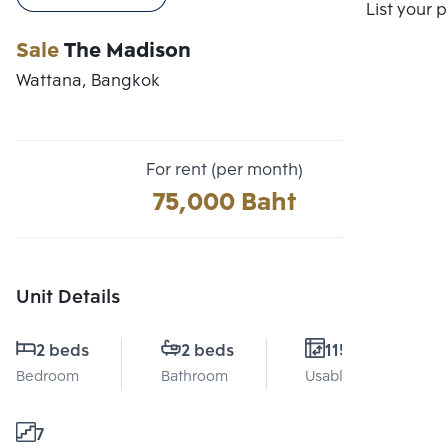
Compare
List your 
Sale
The Madison
Wattana, Bangkok
For rent (per month)
75,000 Baht
Unit Details
2 beds
2 beds
115 Sq.m.
Bedroom
Bathroom
Usable area
7