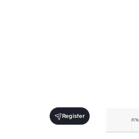
Register
ภา