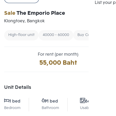
Compare
List your 
Sale
The Emporio Place
Klongtoey, Bangkok
High-floor unit
40000 - 60000
Buy Condo By Price
For rent (per month)
55,000 Baht
Unit Details
1 bed
1 bed
66 Sq.m.
Bedroom
Bathroom
Usable area