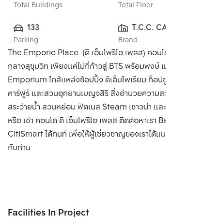
Total Buildings
Total Floor
133
T.C.C. CAPITAL 
Parking
Brand
LAND CO., LTD.
The Emporio Place (ดิ เอ็มโพริโอ เพลส) คอนโดมิเนียมหรู
กลางสุขุมวิท เพียงแค่ไม่กี่ก้าวสู่ BTS พร้อมพงษ์ และห้าง The
Emporium ใกล้แหล่งช้อปปิ้ง ดิเอ็มโพเรียม ท็อปซูเปอร์มาร์เก็ต
คาร์ฟูร์ และสวนอุทยานเบญจสิริ สิ่งอำนวยความสะดวก ล็อบบี้
สระว่ายน้ำ สวนหย่อม ฟิตเนส Steam เซาวน่า และ รปภ ซื้อ ขาย
หรือ เช่า คอนโด ดิ เอ็มโพริโอ เพลส ติดต่อหาเรา Bangkok
CitiSmart ได้ทันที เพื่อให้ผู้เชี่ยวชาญของเราได้แนะนำคอนโดให้
กับท่าน
Facilities In Project