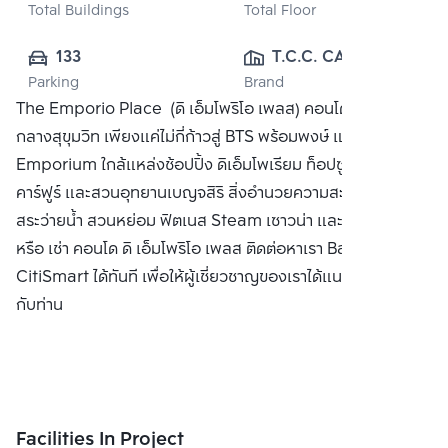
Total Buildings
Total Floor
133
T.C.C. CAPITAL 
Parking
Brand
LAND CO., LTD.
The Emporio Place (ดิ เอ็มโพริโอ เพลส) คอนโดมิเนียมหรู
กลางสุขุมวิท เพียงแค่ไม่กี่ก้าวสู่ BTS พร้อมพงษ์ และห้าง The
Emporium ใกล้แหล่งช้อปปิ้ง ดิเอ็มโพเรียม ท็อปซูเปอร์มาร์เก็ต
คาร์ฟูร์ และสวนอุทยานเบญจสิริ สิ่งอำนวยความสะดวก ล็อบบี้
สระว่ายน้ำ สวนหย่อม ฟิตเนส Steam เซาวน่า และ รปภ ซื้อ ขาย
หรือ เช่า คอนโด ดิ เอ็มโพริโอ เพลส ติดต่อหาเรา Bangkok
CitiSmart ได้ทันที เพื่อให้ผู้เชี่ยวชาญของเราได้แนะนำคอนโดให้
กับท่าน
Facilities In Project