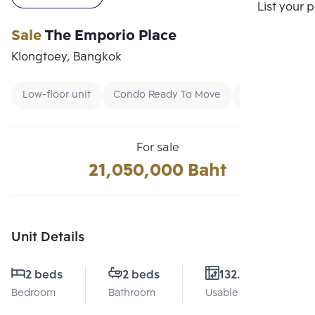
Compare
List your 
Sale
The Emporio Place
Klongtoey, Bangkok
Low-floor unit
Condo Ready To Move
Buy
For sale
21,050,000 Baht
Unit Details
2 beds
2 beds
132.36 Sq.m.
Bedroom
Bathroom
Usable area