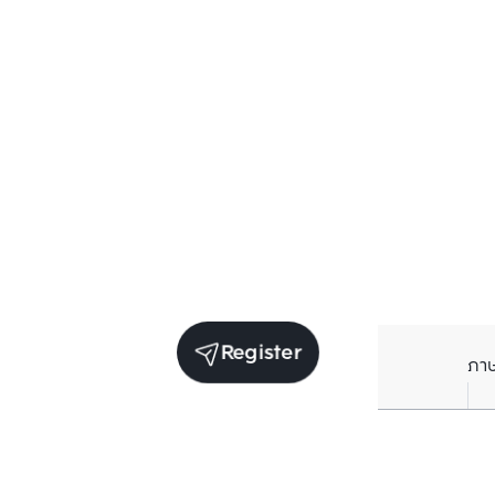
Register
ภา