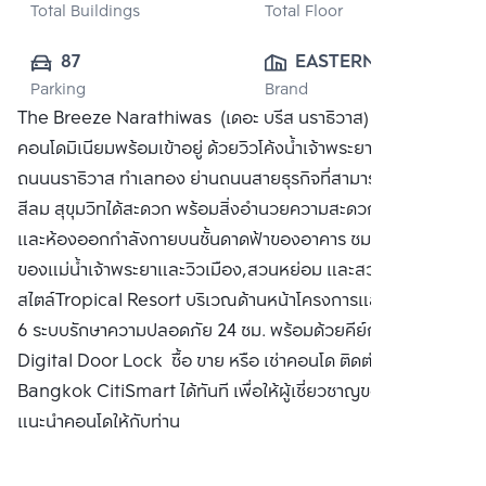
Total Buildings
Total Floor
87
EASTERN STAR 
Parking
Brand
REAL EATATE 
The Breeze Narathiwas (เดอะ บรีส นราธิวาส)
PUBLIC CO., 
คอนโดมิเนียมพร้อมเข้าอยู่ ด้วยวิวโค้งน้ำเจ้าพระยาที่สวยที่สุดบน
LTD.
ถนนนราธิวาส ทำเลทอง ย่านถนนสายธุรกิจที่สามารถเข้าถึงสาทร
สีลม สุขุมวิทได้สะดวก พร้อมสิ่งอำนวยความสะดวก สระว่ายน้ำ
และห้องออกกำลังกายบนชั้นดาดฟ้าของอาคาร ชมวิว360 องศา
ของแม่น้ำเจ้าพระยาและวิวเมือง,สวนหย่อม และสวนตกแต่ง
สไตล์Tropical Resort บริเวณด้านหน้าโครงการและบริเวณชั้น
6 ระบบรักษาความปลอดภัย 24 ชม. พร้อมด้วยคีย์การ์ด และ
Digital Door Lock ซื้อ ขาย หรือ เช่าคอนโด ติดต่อหาเรา
Bangkok CitiSmart ได้ทันที เพื่อให้ผู้เชี่ยวชาญของเราได้
แนะนำคอนโดให้กับท่าน