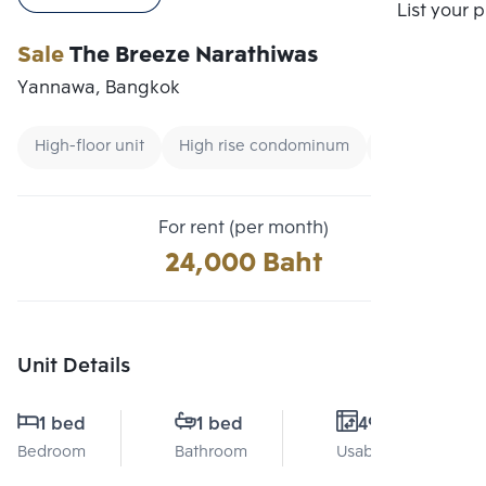
Compare
List your 
Sale
The Breeze Narathiwas
Yannawa, Bangkok
High-floor unit
High rise condominum
Renting forei
For rent (per month)
24,000 Baht
Unit Details
1 bed
1 bed
49 Sq.m.
Bedroom
Bathroom
Usable area