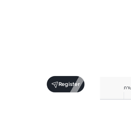
Register
ภา