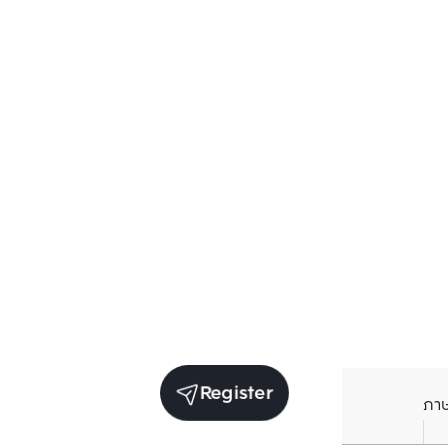
Register
ภา