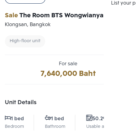
Compare
List your 
Sale
The Room BTS Wongwianyai
Klongsan, Bangkok
High-floor unit
For sale
7,640,000 Baht
Unit Details
1 bed
1 bed
50.29 Sq.m.
Bedroom
Bathroom
Usable area