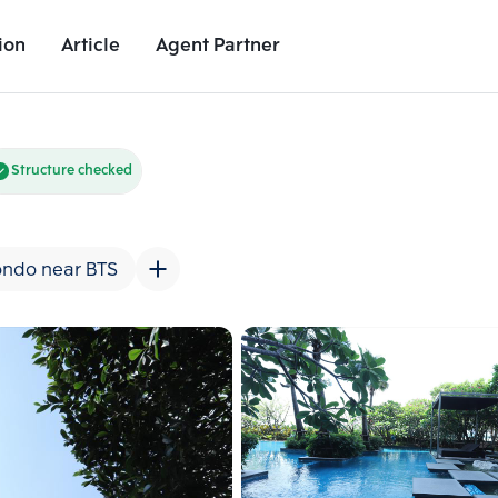
ion
Article
Agent Partner
Unit Images
Unit Details
Project Details
Nearby Places
Structure checked
ndo near BTS
Add comparative units
Add comparat
Number 2
Number