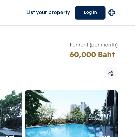
List your property
Log in
For rent (per month)
60,000 Baht
Choose comparative unit
Maximum 3 units
ive units
Compare
 3
Clear all