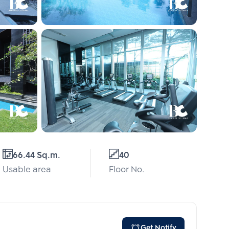
66.44 Sq.m.
40
Usable area
Floor No.
Get Notify