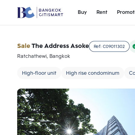
Buy
Rent
Promot
Sale
The Address Asoke
Ref:
C09011302
Ratchathewi, Bangkok
High-floor unit
High rise condominum
Co
Add comparative units
Number 1