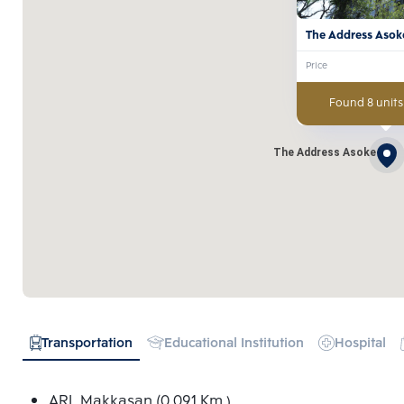
The Address Asok
Price
Found 8 units
The Address Asoke
Transportation
Educational Institution
Hospital
ARL Makkasan (0.091 Km.)