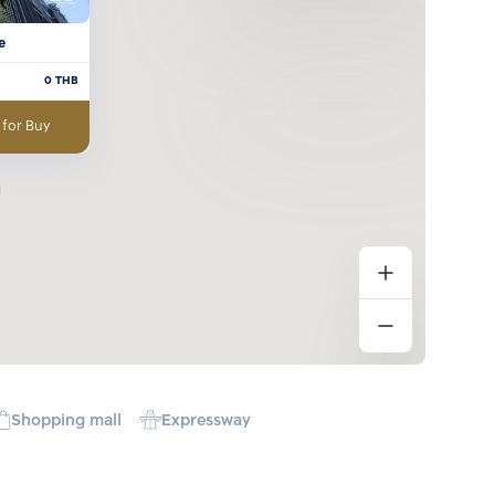
e
0
THB
 for Buy
Shopping mall
Expressway