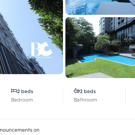
2 beds
2 beds
Bedroom
Bathroom
announcements on