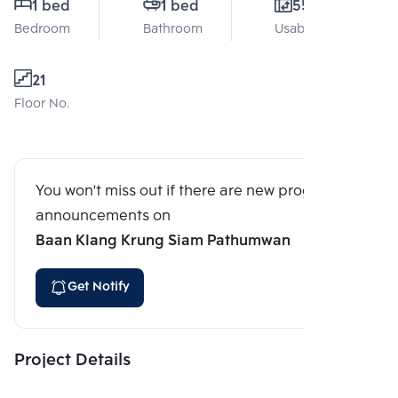
1 bed
1 bed
55 Sq.m.
Bedroom
Bathroom
Usable area
21
Floor No.
You won't miss out if there are new program
announcements on
Baan Klang Krung Siam Pathumwan
Get Notify
Project Details