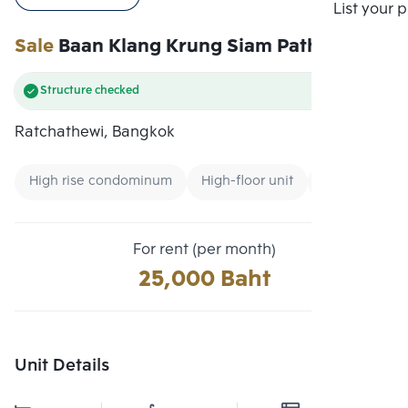
Compare
List your 
Sale
Baan Klang Krung Siam Pathumwan
Structure checked
Ratchathewi, Bangkok
High rise condominum
High-floor unit
Condo near U
For rent (per month)
25,000 Baht
Unit Details