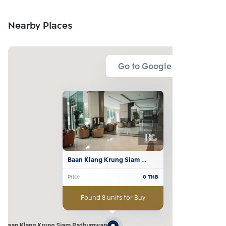
Nearby Places
Go to Google Map
Baan Klang Krung Siam 
Pathumwan
Price
0
THB
Found 8 units for Buy
Baan Klang Krung Siam Pathumwan