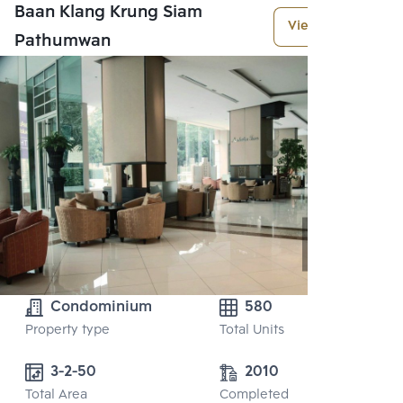
Baan Klang Krung Siam
View More
Pathumwan
Condominium
580
Property type
Total Units
3-2-50
2010
Total Area
Completed