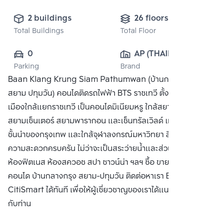
2 buildings
26 floors
Total Buildings
Total Floor
0
AP (THAILAND) 
Parking
Brand
PUBLIC CO., 
Baan Klang Krung Siam Pathumwan (บ้านกลางกรุง
LTD.
สยาม ปทุมวัน) คอนโดติดรถไฟฟ้า BTS ราชเทวี ตั้งอยู่ใจกลาง
เมืองใกล้แยกราชเทวี เป็นคอนโดมิเนียมหรู ใกล้สยามสแควร์
สยามเซ็นเตอร์ สยามพารากอน และเซ็นทรัลเวิลด์ แหล่งช๊อปปิ้ง
ชั้นนำของกรุงเทพ และใกล้จุฬาลงกรณ์มหาวิทยา สิ่งอำนวย
ความสะดวกครบครัน ไม่ว่าจะเป็นสระว่ายน้ำและส่วนชั้นดาดฟ้า
ห้องฟิตเนส ห้องสควอช สปา ซาวน์น่า ฯลฯ ซื้อ ขาย หรือ เช่า
คอนโด บ้านกลางกรุง สยาม-ปทุมวัน ติดต่อหาเรา Bangkok
CitiSmart ได้ทันที เพื่อให้ผู้เชี่ยวชาญของเราได้แนะนำคอนโดให้
กับท่าน