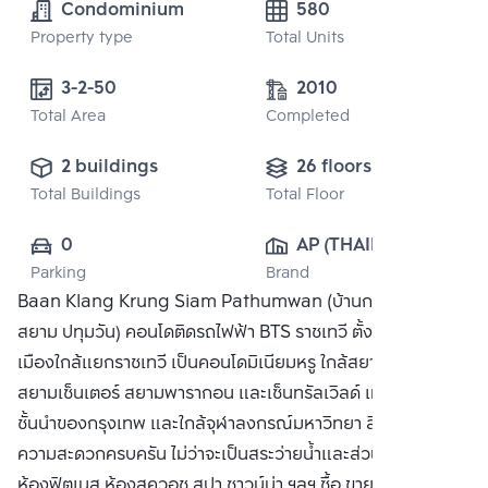
Condominium
580
Property type
Total Units
3-2-50
2010
Total Area
Completed
2 buildings
26 floors
Total Buildings
Total Floor
0
AP (THAILAND) 
Parking
Brand
PUBLIC CO., 
Baan Klang Krung Siam Pathumwan (บ้านกลางกรุง
LTD.
สยาม ปทุมวัน) คอนโดติดรถไฟฟ้า BTS ราชเทวี ตั้งอยู่ใจกลาง
เมืองใกล้แยกราชเทวี เป็นคอนโดมิเนียมหรู ใกล้สยามสแควร์
สยามเซ็นเตอร์ สยามพารากอน และเซ็นทรัลเวิลด์ แหล่งช๊อปปิ้ง
ชั้นนำของกรุงเทพ และใกล้จุฬาลงกรณ์มหาวิทยา สิ่งอำนวย
ความสะดวกครบครัน ไม่ว่าจะเป็นสระว่ายน้ำและส่วนชั้นดาดฟ้า
ห้องฟิตเนส ห้องสควอช สปา ซาวน์น่า ฯลฯ ซื้อ ขาย หรือ เช่า