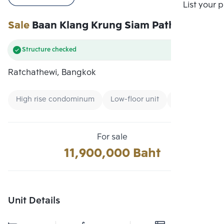
Compare
List your 
Sale
Baan Klang Krung Siam Pathumwan
Structure checked
Ratchathewi, Bangkok
High rise condominum
Low-floor unit
Condo near Un
For sale
11,900,000 Baht
Unit Details