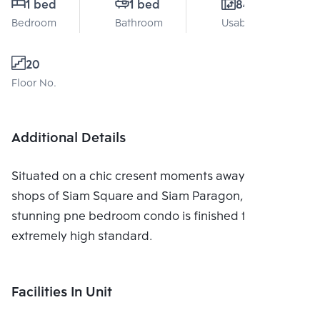
1 bed
1 bed
84 Sq.m.
Bedroom
Bathroom
Usable area
20
Floor No.
Additional Details
Situated on a chic cresent moments away from the
shops of Siam Square and Siam Paragon, this
stunning pne bedroom condo is finished to an
extremely high standard.
Facilities In Unit