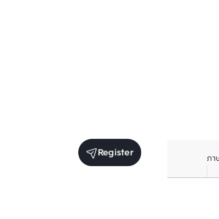
Register
ภา