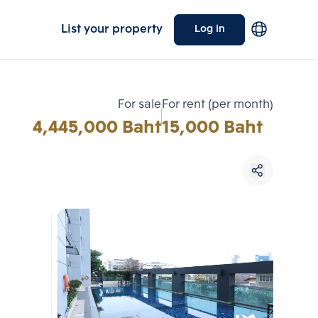
List your property
Log in
For sale
For rent (per month)
4,445,000 Baht
15,000 Baht
Choose comparative unit
Maximum 3 units
ive units
Compare
 3
Clear all