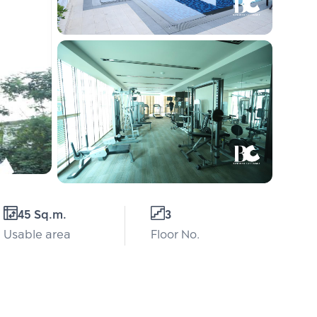
45 Sq.m.
3
Usable area
Floor No.