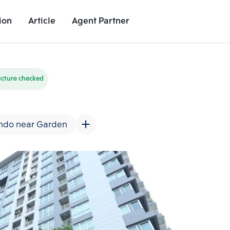
ion
Article
Agent Partner
Unit Images
Unit Details
Project Details
Nearby Places
ucture checked
ndo near Garden
Add comparative units
Add comparat
Number 2
Number