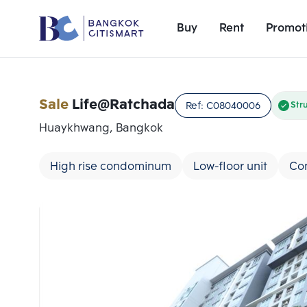
Buy
Rent
Promot
Sale
Life@Ratchada
Ref:
C08040006
Str
Huaykhwang, Bangkok
High rise condominum
Low-floor unit
Co
Add comparative units
Number 1