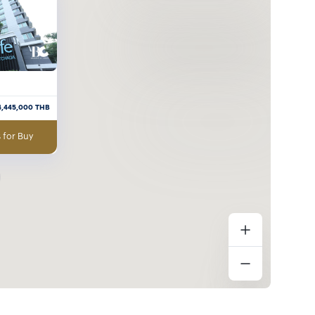
4,445,000
THB
 for Buy