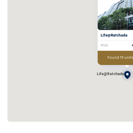
Life@Ratchada
Price
Found 19 units
Life@Ratchada