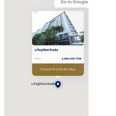
Go to Google Map
Life@Ratchada
Price
4,380,000
THB
Found 19 units for Buy
Life@Ratchada