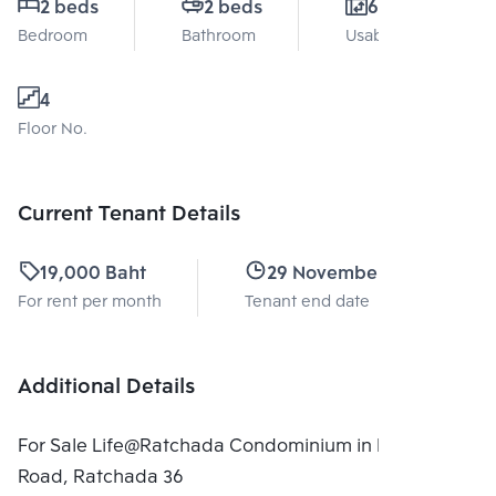
2 beds
2 beds
61 Sq.m.
Bedroom
Bathroom
Usable area
4
Floor No.
Current Tenant Details
19,000 Baht
29 November 2026
For rent per month
Tenant end date
Additional Details
For Sale Life@Ratchada Condominium in Ladprao
Road, Ratchada 36