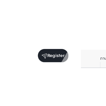
Register
ภา
Units for sale in the same project