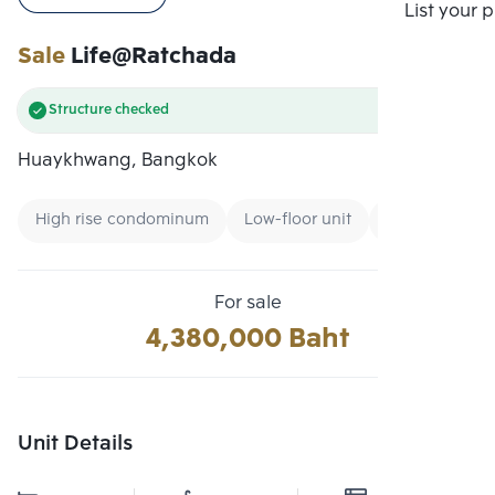
Compare
List your 
Sale
Life@Ratchada
Structure checked
Huaykhwang, Bangkok
High rise condominum
Low-floor unit
Condo near M
For sale
4,380,000 Baht
Unit Details