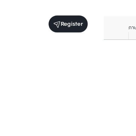
Register
ภา
Units for sale in the same project