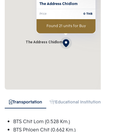
The Address Chidlom
Price
0
THB
Found 21 units for Buy
The Address Chidlom
Transportation
Educational Institution
Hospital
BTS Chit Lom (0.528 Km.)
BTS Phloen Chit (0.662 Km.)