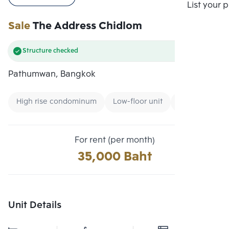
Compare
List your 
Sale
The Address Chidlom
Structure checked
Pathumwan, Bangkok
High rise condominum
Low-floor unit
Condo near M
For rent (per month)
35,000 Baht
Unit Details