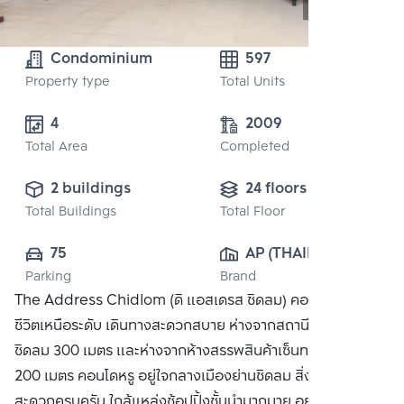
Condominium
597
Property type
Total Units
4
2009
Total Area
Completed
2 buildings
24 floors
Total Buildings
Total Floor
75
AP (THAILAND) 
Parking
Brand
PUBLIC CO., 
The Address Chidlom (ดิ แอสเดรส ชิดลม) คอนโดที่ให้คุณใช้
LTD.
ชีวิตเหนือระดับ เดินทางสะดวกสบาย ห่างจากสถานีรถไฟฟ้า BTS
ชิดลม 300 เมตร และห่างจากห้างสรรพสินค้าเซ็นทรัล ชิดลม
200 เมตร คอนโดหรู อยู่ใจกลางเมืองย่านชิดลม สิ่งอำนวย
สะดวกครบครัน ใกล้แหล่งช้อปปิ้งชั้นนำมากมาย อย่าง เซ็นทรัล