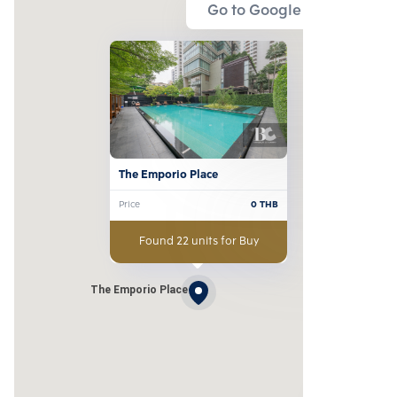
Go to Google Map
The Emporio Place
Price
0
THB
Found 22 units for Buy
The Emporio Place