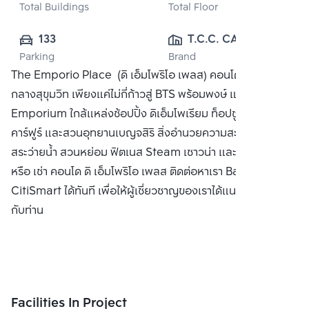
Total Buildings
Total Floor
133
T.C.C. CAPITAL 
Parking
Brand
LAND CO., LTD.
The Emporio Place (ดิ เอ็มโพริโอ เพลส) คอนโดมิเนียมหรู
กลางสุขุมวิท เพียงแค่ไม่กี่ก้าวสู่ BTS พร้อมพงษ์ และห้าง The
Emporium ใกล้แหล่งช้อปปิ้ง ดิเอ็มโพเรียม ท็อปซูเปอร์มาร์เก็ต
คาร์ฟูร์ และสวนอุทยานเบญจสิริ สิ่งอำนวยความสะดวก ล็อบบี้
สระว่ายน้ำ สวนหย่อม ฟิตเนส Steam เซาวน่า และ รปภ ซื้อ ขาย
หรือ เช่า คอนโด ดิ เอ็มโพริโอ เพลส ติดต่อหาเรา Bangkok
CitiSmart ได้ทันที เพื่อให้ผู้เชี่ยวชาญของเราได้แนะนำคอนโดให้
กับท่าน
Facilities In Project