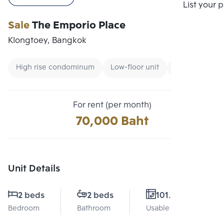
Compare
List your 
Sale
The Emporio Place
Klongtoey, Bangkok
High rise condominum
Low-floor unit
Condo near Un
For rent (per month)
70,000 Baht
Unit Details
2 beds
2 beds
101.1 Sq.m.
Bedroom
Bathroom
Usable area