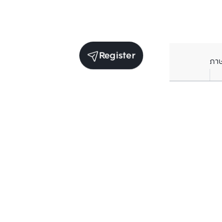
Register
ภา
Units for sale in the same project