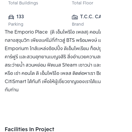
Total Buildings
Total Floor
133
T.C.C. CAPITAL 
Parking
Brand
LAND CO., LTD.
The Emporio Place (ดิ เอ็มโพริโอ เพลส) คอนโดมิเนียมหรู
กลางสุขุมวิท เพียงแค่ไม่กี่ก้าวสู่ BTS พร้อมพงษ์ และห้าง The
Emporium ใกล้แหล่งช้อปปิ้ง ดิเอ็มโพเรียม ท็อปซูเปอร์มาร์เก็ต
คาร์ฟูร์ และสวนอุทยานเบญจสิริ สิ่งอำนวยความสะดวก ล็อบบี้
สระว่ายน้ำ สวนหย่อม ฟิตเนส Steam เซาวน่า และ รปภ ซื้อ ขาย
หรือ เช่า คอนโด ดิ เอ็มโพริโอ เพลส ติดต่อหาเรา Bangkok
CitiSmart ได้ทันที เพื่อให้ผู้เชี่ยวชาญของเราได้แนะนำคอนโดให้
กับท่าน
Facilities In Project