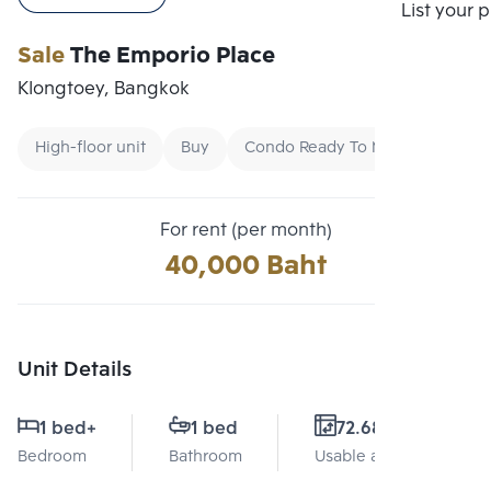
Compare
List your 
Sale
The Emporio Place
Klongtoey, Bangkok
High-floor unit
Buy
Condo Ready To Move
For rent (per month)
40,000 Baht
Unit Details
1 bed
+
1 bed
72.68 Sq.m.
Bedroom
Bathroom
Usable area