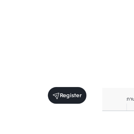
Register
ภา