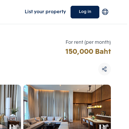
List your property
Log in
For rent (per month)
150,000 Baht
Choose comparative unit
Maximum 3 units
ive units
Compare
 3
Clear all