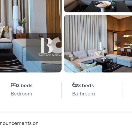
3 beds
3 beds
Bedroom
Bathroom
announcements on