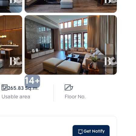
14+
265.83 Sq.m.
7
Usable area
Floor No.
Get Notify