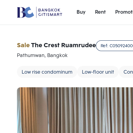
Buy
Rent
Promot
Sale
The Crest Ruamrudee
Ref:
C05092400
Pathumwan, Bangkok
Low rise condominum
Low-floor unit
Con
Add comparative units
Number 1