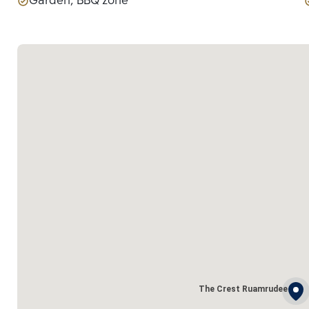
Garden, BBQ zone
The Crest Ruamrudee