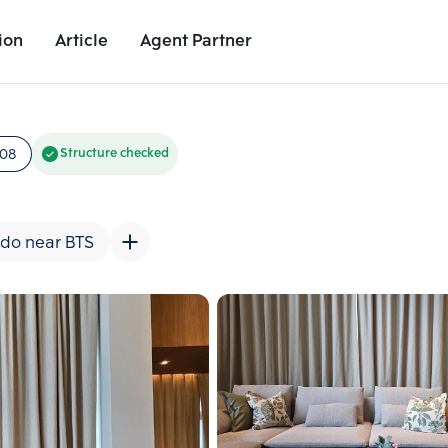
ion
Article
Agent Partner
Unit Images
Unit Details
Project Details
Nearby Places
08
Structure checked
do near BTS
Add comparative units
Add comparat
Number 2
Number