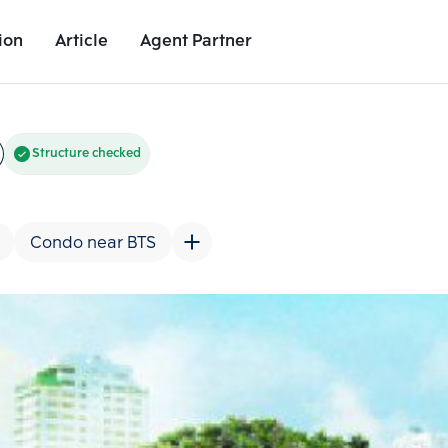
ion
Article
Agent Partner
Project Images
Project Details
Nearby Places
Growth Rat
Structure checked
Condo near BTS