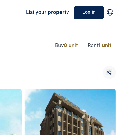
List your property
Log in
e
Buy
0 unit
Rent
1 unit