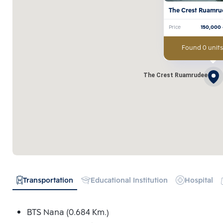
The Crest Ruamru
Price
150,000
Found 0 units
The Crest Ruamrudee
Transportation
Educational Institution
Hospital
BTS Nana (0.684 Km.)