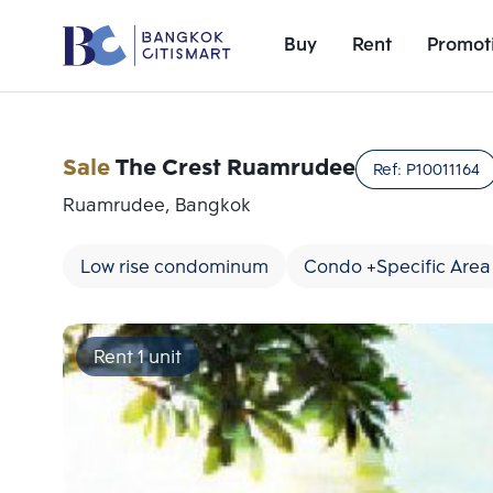
Buy
Rent
Promot
Sale
The Crest Ruamrudee
Ref:
P10011164
Ruamrudee, Bangkok
Low rise condominum
Condo +Specific Area
Rent 1 unit