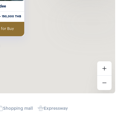
dee
- 150,000
THB
 for Buy
Shopping mall
Expressway