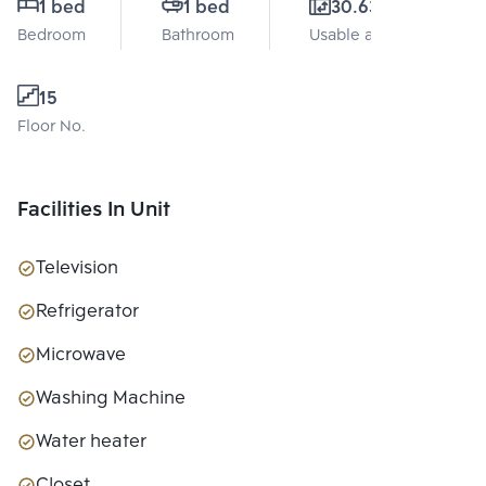
1 bed
1 bed
30.63 Sq.m.
Bedroom
Bathroom
Usable area
15
Floor No.
Facilities In Unit
Television
Refrigerator
Microwave
Washing Machine
Water heater
Closet