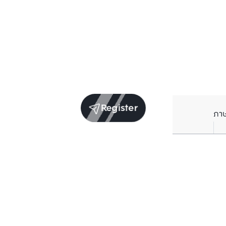
Register
ภา
Units for sale in the same project