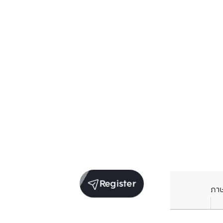
Register
ภา