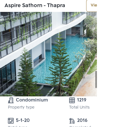
Aspire Sathorn - Thapra
View More
Condominium
1219
Property type
Total Units
5-1-20
2016