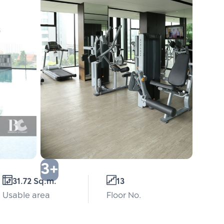
3+
31.72 Sq.m.
13
Usable area
Floor No.