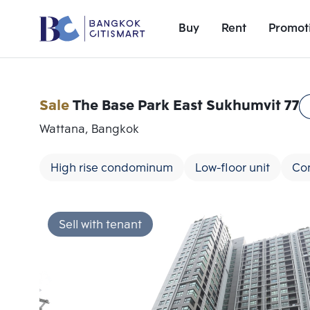
Buy
Rent
Promot
Sale
The Base Park East Sukhumvit 77
Wattana, Bangkok
High rise condominum
Low-floor unit
Co
Sell with tenant
Add comparative units
Number 1