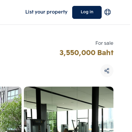
List your property
Log in
For sale
3,550,000 Baht
Choose comparative unit
Maximum 3 units
ive units
Compare
 3
Clear all