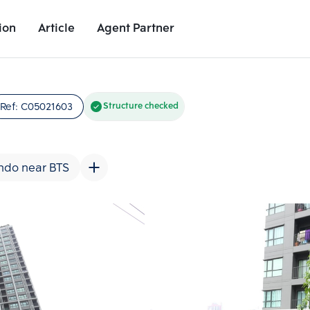
ion
Article
Agent Partner
Unit Images
Unit Details
Project Details
Nearby Places
Ref:
C05021603
Structure checked
ndo near BTS
Add comparative units
Add comparat
Number 2
Number