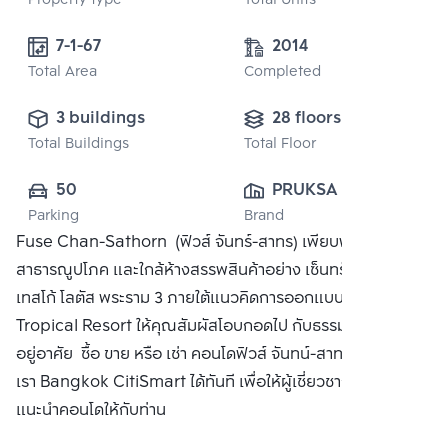
Property type
Total Units
7-1-67
2014
Total Area
Completed
3 buildings
28 floors
Total Buildings
Total Floor
50
PRUKSA REAL 
Parking
Brand
ESTATE PUBLIC 
Fuse Chan-Sathorn (ฟิวส์ จันทร์-สาทร) เพียบพร้อมด้วย
CO.,LTD
สาธารณูปโภค และใกล้ห้างสรรพสินค้าอย่าง เซ็นทรัลพระราม 3,
เทสโก้ โลตัส พระราม 3 ภายใต้แนวคิดการออกแบบสไตล์
Tropical Resort ให้คุณสัมผัสโอบกอดไป กับธรรมชาติแห่งการ
อยู่อาศัย ซื้อ ขาย หรือ เช่า คอนโดฟิวส์ จันทน์-สาทร ติดต่อหา
เรา Bangkok CitiSmart ได้ทันที เพื่อให้ผู้เชี่ยวชาญของเราได้
แนะนำคอนโดให้กับท่าน