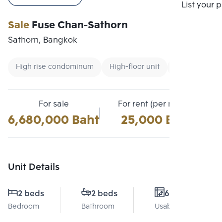
Compare
List your 
Sale
Fuse Chan-Sathorn
Sathorn, Bangkok
High rise condominum
High-floor unit
Condo near U
For sale
For rent (per month)
6,680,000 Baht
25,000 Baht
Unit Details
2 beds
2 beds
61 Sq.m.
Bedroom
Bathroom
Usable area