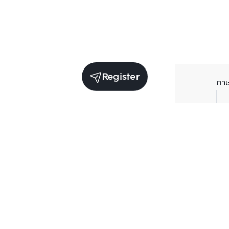
Register
ภา
Units for sale in the same project