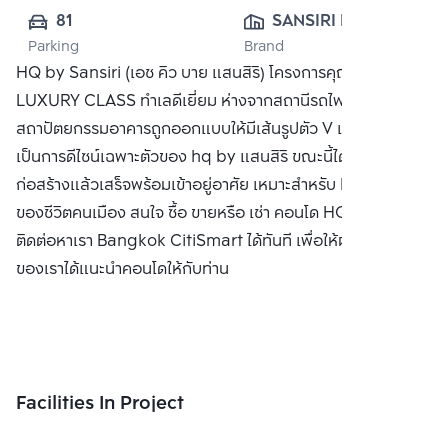
81
SANSIRI PUBLIC 
Parking
Brand
CO., LTD.
HQ by Sansiri (เอช คิว บาย แสนสิริ) โครงการคุณภาพระดับ
LUXURY CLASS ทำเลดีเยี่ยม ห่างจากสถานีรถไฟฟ้าทองหล่อ
สถาปัตยกรรมอาคารถูกออกแบบให้มีเส้นรูปตัว V เฉียงๆ
เป็นการดีไซน์เฉพาะตัวของ hq by แสนสิริ ขณะนี้ได้ดำเนินการ
ก่อสร้างแล้วเสร็จพร้อมเข้าอยู่อาศัย เหมาะสำหรับ Life Style
ของชีวิตคนเมือง สนใจ ซื้อ ขายหรือ เช่า คอนโด HQ by แสนสิริ
ติดต่อหาเรา Bangkok CitiSmart ได้ทันที เพื่อให้ผู้เชี่ยวชาญ
ของเราได้แนะนำคอนโดให้กับท่าน
Facilities In Project