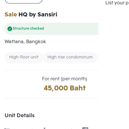
Compare
List your 
Sale
HQ by Sansiri
Structure checked
Wattana, Bangkok
High-floor unit
High rise condominum
Condo near 
For rent (per month)
45,000 Baht
Unit Details