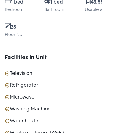
1 bed
1 bed
43.55 Sq.m.
Bedroom
Bathroom
Usable area
28
Floor No.
Facilities In Unit
Television
Refrigerator
Microwave
Washing Machine
Water heater
Wireless Internet (Wi-Fi)