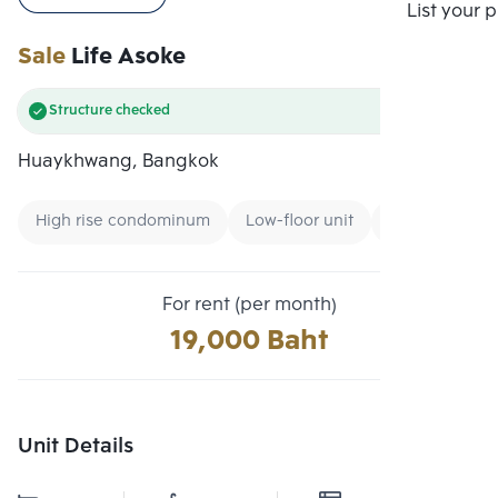
Compare
List your 
Sale
Life Asoke
Structure checked
Huaykhwang, Bangkok
High rise condominum
Low-floor unit
Condo near M
For rent (per month)
19,000 Baht
Unit Details