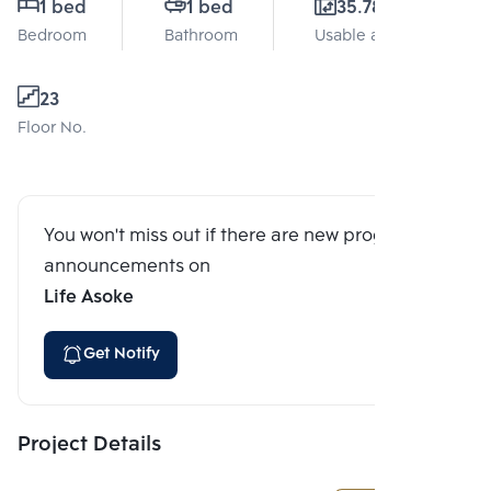
1 bed
1 bed
35.78 Sq.m.
Bedroom
Bathroom
Usable area
23
Floor No.
You won't miss out if there are new program
announcements on
Life Asoke
Get Notify
Project Details