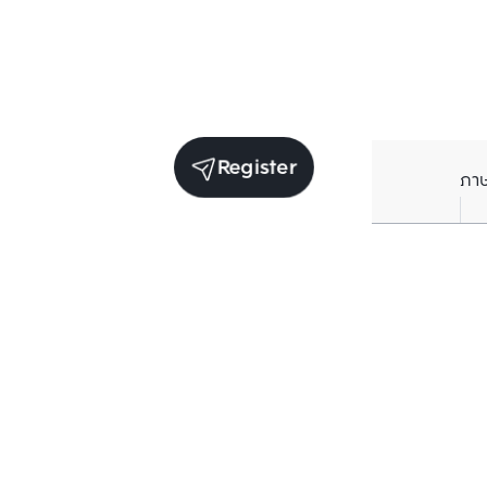
Register
ภา
Units for sale in the same project