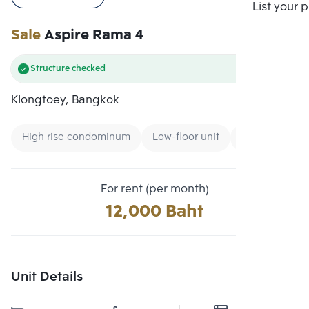
Compare
List your 
Sale
Aspire Rama 4
Structure checked
Klongtoey, Bangkok
High rise condominum
Low-floor unit
Condo near G
For rent (per month)
12,000 Baht
Unit Details