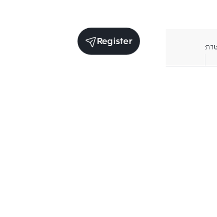
Register
ภา
Units for sale in the same project