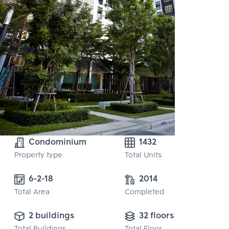
Condominium
1432
Property type
Total Units
6-2-18
2014
Total Area
Completed
2 buildings
32 floors