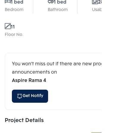
1 bed
1 bed
28 Sq.m.
Bedroom
Bathroom
Usable area
11
Floor No.
You won't miss out if there are new program
announcements on
Aspire Rama 4
Get Notify
Project Details