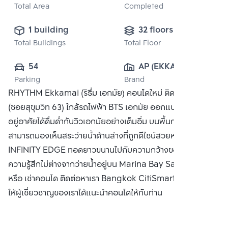
Total Area
Completed
1 building
32 floors
Total Buildings
Total Floor
54
AP (EKKAMAI) 
Parking
Brand
CO., LTD
RHYTHM Ekkamai (ริธึ่ม เอกมัย) คอนโดใหม่ ติดถนนเอกมัย
(ซอยสุขุมวิท 63) ใกล้รถไฟฟ้า BTS เอกมัย ออกแบบมาเพื่อให้ผู้
อยู่อาศัยได้ดื่มด่ำกับวิวเอกมัยอย่างเต็มอิ่ม บนพื้นกระจกใสที่
สามารถมองเห็นสระว่ายน้ำด้านล่างที่ถูกดีไซน์สวยหรู แบบ
INFINITY EDGE ทอดยาวขนานไปกับความกว้างของอาคาร ให้
ความรู้สึกไม่ต่างจากว่ายน้ำอยู่บน Marina Bay Sands ซื้อ ขาย
หรือ เช่าคอนโด ติดต่อหาเรา Bangkok CitiSmart ได้ทันที เพื่อ
ให้ผู้เชี่ยวชาญของเราได้แนะนำคอนโดให้กับท่าน