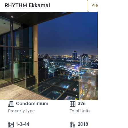
RHYTHM Ekkamai
View More
Condominium
326
Property type
Total Units
1-3-44
2018