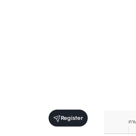
Register
ภา