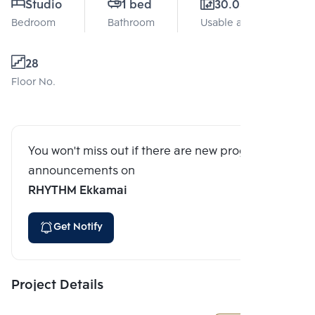
Studio
1 bed
30.05 Sq.m.
Bedroom
Bathroom
Usable area
28
Floor No.
You won't miss out if there are new program
announcements on
RHYTHM Ekkamai
Get Notify
Project Details