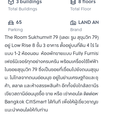
3 buildings
8 floors
Total Buildings
Total Floor
65
LAND AND 
Parking
Brand
HOUSE PUBLIC 
The Room Sukhumvit 79 (เดอะ รูม สุขุมวิท 79) คอนโดพร้อม
CO., LTD.
อยู่ Low Rise 8 ชั้น 3 อาคาร ตั้งอยู่บนที่ดิน 4 ไร่ โดยจะมีห้องพัก
แบบ 1-2 ห้องนอน ห้องพักขายแบบ Fully Furnished โดยมี
เฟอร์นิเจอร์ทุกอย่างครบครัน พร้อมเครื่องใช้ไฟฟ้า โครงการอยู่
ในซอยสุขุมวิท 79 ซึ่งเป็นซอยที่เชื่อมไปยังถนนสุขุมวิทเพียง 200
ม. ไม่ไกลจากถนนอ่อนนุช อยู่ในย่านเศรษฐกิจและชุมชน ใกล้ร้าน
ค้า, ตลาด และห้างสรรพสินค้า อีกทั้งยังใกล้สถานีรถไฟฟ้าสายสี
เขียวสถานีอ่อนนุชซื้อ ขาย หรือ เช่าคอนโด ติดต่อหาเรา
Bangkok CitiSmart ได้ทันที เพื่อให้ผู้เชี่ยวชาญของเราได้
แนะนำคอนโดให้กับท่าน