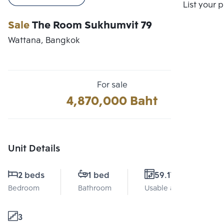
Compare
List your 
Sale
The Room Sukhumvit 79
Wattana, Bangkok
For sale
4,870,000 Baht
Unit Details
2 beds
1 bed
59.17 Sq.m.
Bedroom
Bathroom
Usable area
3