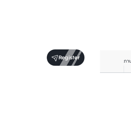
Register
ภา
Units for sale in the same project