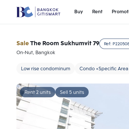
Buy
Rent
Promot
Sale
The Room Sukhumvit 79
Ref:
P22050
On-Nut, Bangkok
Low rise condominum
Condo +Specific Area
Rent 2 units
Sell 5 units
Add comparative units
Number 1