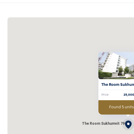
The Room Sukhum
Price
25,00
Found 5 units
The Room Sukhumvit 79