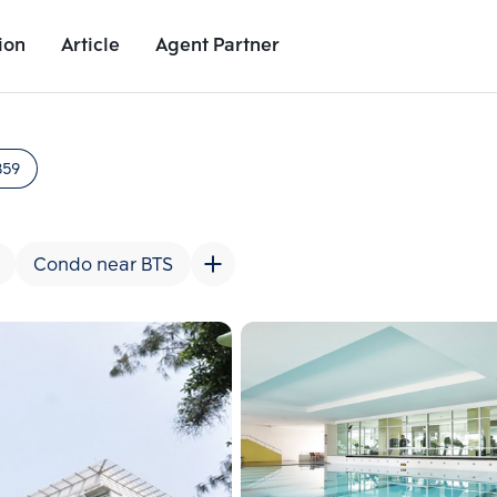
ion
Article
Agent Partner
Project Images
Project Details
Nearby Places
Growth Rat
859
Condo near BTS
Add comparative units
Add comparat
Number 2
Number