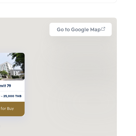
Go to Google Map
vit 79
0
- 25,000
THB
 for Buy