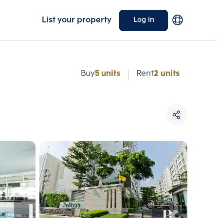
List your property
Log in
e
Buy
5 units
Rent
2 units
Choose comparative unit
Maximum 3 units
ive units
Compare
 3
Clear all