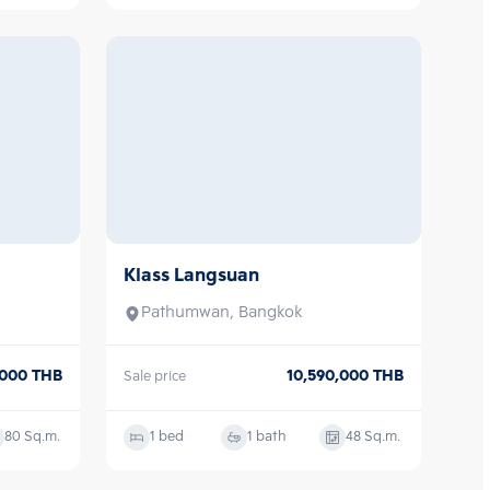
34
Sq.m.
1 bed
1 bath
49
Sq.m.
Klass Langsuan
Sale
Pathumwan, Bangkok
,000
THB
10,590,000
THB
Sale price
80
Sq.m.
1 bed
1 bath
48
Sq.m.