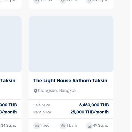
25
Sq.m.
2 beds
1 bath
39
Sq.m.
The Light House Sathorn Taksin
Sale/Rent
 Taksin
Klongsan, Bangkok
6,460,000
THB
Sale price
,000
THB
25,000
THB/month
Rent price
B/month