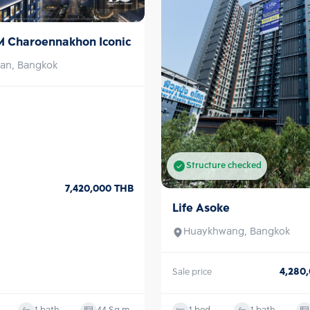
หน้าโครงการในอนาค
ชั้นบนสุดของตัวอ
ลอยฟ้ารูปตัวยูขน
 Charoennakhon Iconic
360 องศา, Body 
โยคะ และ Boxing
an, Bangkok
พื้นที่สำหรับการท
หรือ เช่า คอนโด 
ได้ทันที เพื่อให้ผ
กับท่าน 
Structure checked
7,420,000
THB
Life Asoke
Sell with tenant
Huaykhwang, Bangkok
4,280
Sale price