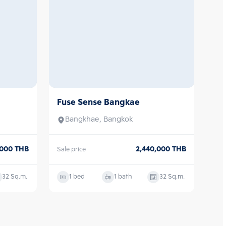
Fuse Sense Bangkae
Sale
Bangkhae, Bangkok
,000
THB
2,440,000
THB
Sale price
32
Sq.m.
1 bed
1 bath
32
Sq.m.