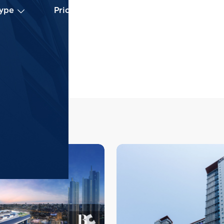
Type
Price
Floor
Beds
Ar
ions
View all
Projects
Phrom Phong
 (
15,390
)
Aspire Sukh
BTS - Light Green Line
Sukhumvit
 (
14,857
)
Aspire Onnut
MRT - Blue Line
Asok
 (
14,737
)
Life Udomsuk
BTS - Light Green Line
Nana
 (
13,644
)
RHYTHM Ekka
BTS - Light Green Line
RHYTHM Ekkamai E
คอนโดใหม่บนทำเล
Thong Lo
 (
12,060
)
Wish Signatu
เพียง 180 ม. และ
BTS - Light Green Line
Wish Signature I
ไปด้วย ห้างสรรพสิ
เนเจอร์ 2 มิดทาวน
ทองหล่อ , Gatewa
Paragon และติดซอ
Emporium, Emquar
ราชเทวี ประมาณ 4
หรือ เช่า  ติดต่อ
พญาไท ประมาณ 850
เพื่อให้ผู้เชี่ยว
ประมาณ 750 ม. แ