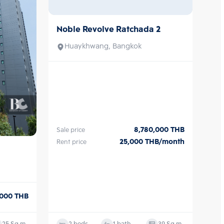
ต  พิเศษด้วยพื้นที่ส่วนกลาง 4 
าคาร ได้แก่ Pool Pods สระว่ายน้ำ
าดใหญ่ มองทัศนียภาพได้แบบ 
and Mind Pods ฟิตเนส ห้อง
Noble Revolve Ratchada 2
Sale/Rent
 Stage, Chill and Work Pods 
ำงานหรือการผ่อนคลาย ซื้อ ขาย 
Huaykhwang, Bangkok
ติดต่อหาเรา Bangkok CitiSmart 
ู้เชี่ยวชาญของเราได้แนะนำคอนโดให้
8,780,000
THB
Sale price
25,000
THB/month
Rent price
,000
THB