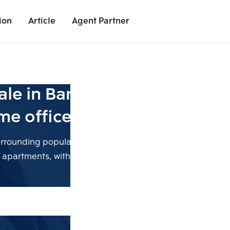
ion
Article
Agent Partner
r sale in Bangkok include co
e offices, and apartments
surrounding popular areas are near facilities. We offer a v
partments, with all the details you need to meet your r
Add comparative units
Add comparat
Number 2
Number