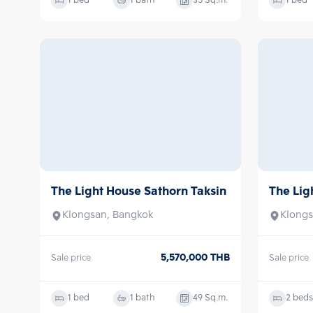
1 bed
1 bath
35
Sq.m.
1 bed
The Light House Sathorn Taksin
The Lig
Sale
Sale
Klongsan, Bangkok
Klongs
5,570,000
THB
Sale price
Sale price