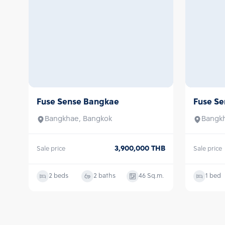
Fuse Sense Bangkae
Fuse S
Sale
Sale
Bangkhae, Bangkok
Bangk
3,900,000
THB
Sale price
Sale price
2 beds
2 baths
46
Sq.m.
1 bed