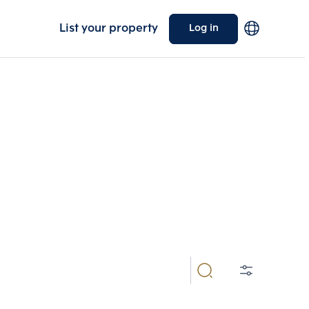
List your property
Log in
ndominiums, detached
ariety of properties, including condominiums,
Choose comparative unit
equirements.
Maximum 3 units
ive units
Compare
 3
Clear all