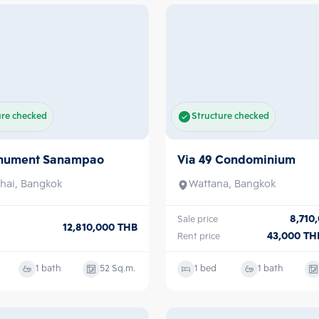
Structure checked
ure checked
Via 49 Condominium
nument Sanampao
Sale/Rent
Wattana, Bangkok
hai, Bangkok
8,710
Sale price
12,810,000
THB
43,000
TH
Rent price
1 bath
52
Sq.m.
1 bed
1 bath