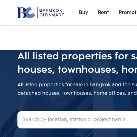
Buy
Rent
Promot
All listed properties fo
houses, townhouses, hom
All listed properties for sale in Bangkok and the 
detached houses, townhouses, home offices, and a
Add comparative units
Number 1
Recent search