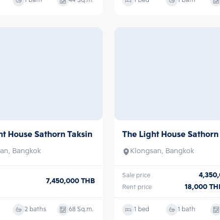
1 bath
44
Sq.m.
1 bed
1 bath
ht House Sathorn Taksin
The Light House Sathorn
Sale/Rent
an, Bangkok
Klongsan, Bangkok
7,450,000
THB
4,350
Sale price
18,000
TH
Rent price