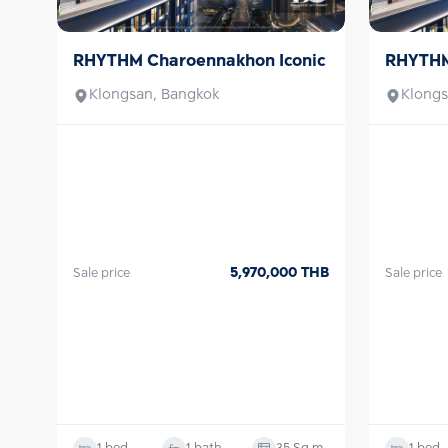
RHYTHM Charoennakhon Iconic
RHYTHM
Sale
Sale
Klongsan, Bangkok
Klongs
5,970,000
THB
Sale price
Sale price