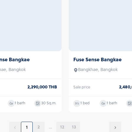
ense Bangkae
Fuse Sense Bangkae
Sale
hae, Bangkok
Bangkhae, Bangkok
2,290,000
THB
2,480
Sale price
1 bath
30
Sq.m.
1 bed
1 bath