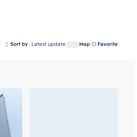
eas
BTS/MRT
Brand
View all
umvit-Rama 4
 (
917
)
Sort by
:
Latest update
Map
Favorite
 Station
 (
530
)
 Station
 (
270
)
mai Estate
 (
304
)
state (ริธึ่ม เอกมัย เอสเตท)  
ศักยภาพ  ใกล้ทองหล่อซอย 10 
re II Midtown Siam
 (
7
)
 ใกล้รถไฟฟ้า BTS เอกมัย รายล้อม
I Midtown Siam  (วิช ซิก
นค้าขนาดใหญ่ เช่น  Donki 
์ สยาม) คอนโดยู่ด้านหลัง Siam 
y Ekamai, Major เอกมัย, 
ยที่สามารถเดินไปได้  ใกล้ BTS 
tier, Terminal 21  ซื้อ ขาย 
00 ม. ห่างจาก Airport Rail Link 
หาเรา Bangkok CitiSmart ได้ทันที 
 ม. ห่างจากท่าเรือประตูน้ำ
ชาญของเราได้แนะนำคอนโดให้กับท่าน 
ละแนวรถไฟฟ้าสายสีส้มตัดผ่าน