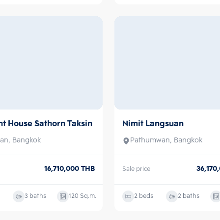
2 baths
68
Sq.m.
1 bed
1 bath
ht House Sathorn Taksin
Nimit Langsuan
Sale
an, Bangkok
Pathumwan, Bangkok
16,710,000
THB
36,170
Sale price
3 baths
120
Sq.m.
2 beds
2 baths