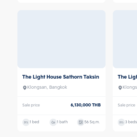
1 bed
1 bath
49
Sq.m.
2 beds
The Light House Sathorn Taksin
The Lig
Sale
Sale
Klongsan, Bangkok
Klongs
6,130,000
THB
Sale price
Sale price
1 bed
1 bath
56
Sq.m.
3 beds