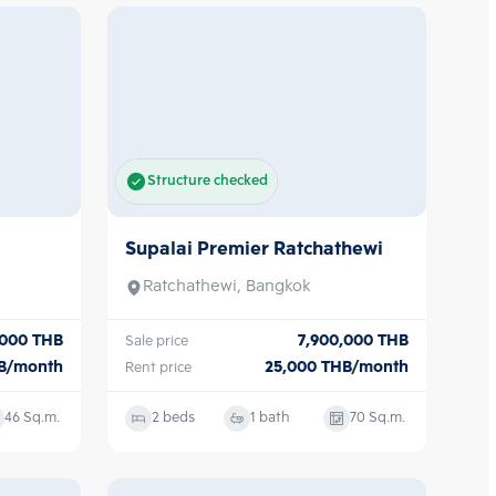
Structure checked
Supalai Premier Ratchathewi
Sale/Rent
Ratchathewi, Bangkok
,000
THB
7,900,000
THB
Sale price
B/month
25,000
THB/month
Rent price
46
Sq.m.
2 beds
1 bath
70
Sq.m.