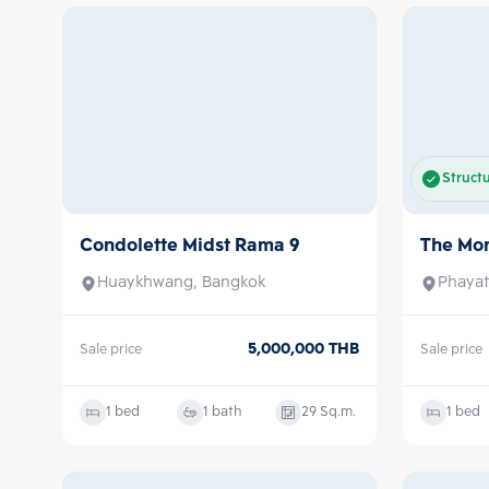
Struct
Condolette Midst Rama 9
The Mo
Sell with tenant
Sale
Huaykhwang, Bangkok
Phayat
5,000,000
THB
Sale price
Sale price
1 bed
1 bath
29
Sq.m.
1 bed