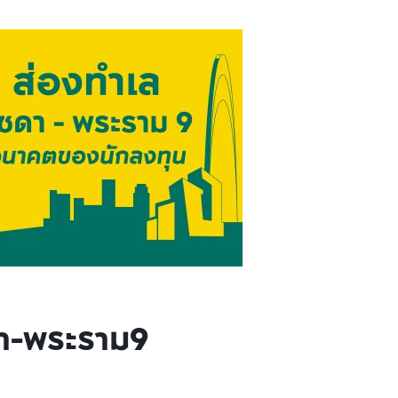
ดา-พระราม9