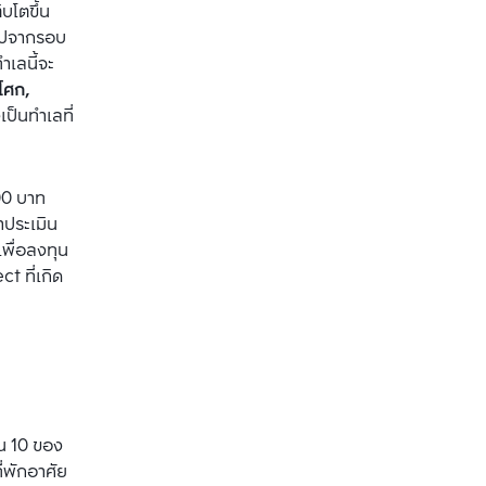
บโตขึ้น
กไปจากรอบ
เลนี้จะ
โศก, 
งเป็นทำเลที่
0 บาท 
าประเมิน
เพื่อลงทุน
 ที่เกิด
ใน 10 ของ
พักอาศัย 