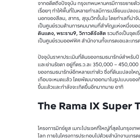
จากอดีตถึงปัจจุบัน กรุงเทพมหานครมีการขยายตัว
เรื่อยๆ ทำให้พื้นที่ในหลายทำเลมีการเปลี่ยนแป
นอกของสีลม, สาทร, สุขุมวิทชั้นใน โดยทำเลที่น่าจ
เป็นศูนย์รวมด้านการคมนาคมที่สำคัญแห่งหนึ่งขอ
ดินแดง, พระราม9, วิภาวดีรังสิต
 รวมถึงเป็นจุดเ
เป็นศูนย์รวมออฟฟิศ สำนักงานทั้งเกรดเอและเกร
ปัจจุบันราคาประเมินที่ดินของกรมธนารักษ์สำหรับป
และย่านรัชดา อยู่ที่ตร.ว.ละ 350,000 – 450,000
ของกรมธนารักษ์อีกหลายเท่าตัว ซึ่งที่ดินแปลงใหญ่
เกือบจะหมดแล้ว โดยพัฒนาออกมาในรูปแบบของที่อย
ขึ้นแล้วและกำลังจะเกิดขึ้นอีกมากมาย อาทิ
The Rama IX Super 
โครงการมิกซ์ยูส เมกะโปรเจคที่ใหญ่ที่สุดในกรุงเทพ 
โลก ภายในโครงการประกอบไปด้วยสำนักงานเกรดเอ, 