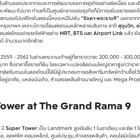
ในด้านของประชากรและการพัฒนาของภาคธุรกิจอย่างต่อเนื่อง และเติ
ลงและพัฒนาไปมาก ทำเลที่เป็นศูนย์กลางของธุรกิจก็มีการขยับขยายออ
ับตามองไม่แพ้ใครในตอนนี้คงจะหนีไม่พ้น 
“รัชดา-พระราม9”
 นอกจากทำ
งกรุงเทพฯ เพราะมีการเชื่อมต่อถนนหลักหลายเส้นทาง อาทิ 
สุขุมวิท, อ
ชื่อมต่อโครงข่ายรถไฟฟ้าอย่าง 
MRT, BTS และ Airport Link
 แล้ว ยั
ดบี จำนวนมากอีกด้วย
ี 2559 - 2562 ในย่านพระรามเก้าอยู่ที่ตารางวาละ 200,000 - 300,00
 บาท ซึ่งราคาซื้อขายที่ดิน โดยเฉพาะแปลงติดถนนใหญ่ราคาสูงกว่าราค
ๆติดริมถนนในสองโซนนี้ได้มีผู้ประกอบการอสังหาริมทรัพย์กว้านซื้อไว้
ู่อาศัย, แหล่งบันเทิง, ห้างสรรพสินค้าขนาดใหญ่ และ Mega Project
Tower at The Grand Rama 9
มี 
Super Tower
 เป็น Landmark สูงอันดับ 1 ในอาเซียน และติด 1 
ออฟฟิศ คอมเพล็กซ์, ศูนย์ประชุม,ห้างสรรพสินค้า, คอนโดมิเนียมที่