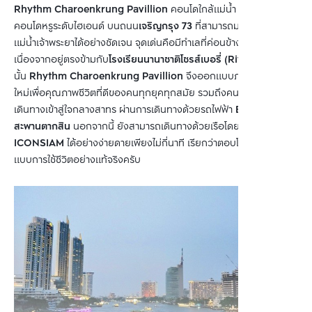
Rhythm Charoenkrung Pavillion
คอนโดใกล้แม่น้ำ จัดอยู่ในกลุ่ม
คอนโดหรูระดับไฮเอนด์ บนถนน
เจริญกรุง 73
ที่สามารถมองเห็นวิว
แม่น้ำเจ้าพระยาได้อย่างชัดเจน จุดเด่นคือมีทำเลที่ค่อนข้างน่าสนใจ
เนื่องจากอยู่ตรงข้ามกับ
โรงเรียนนานาชาติโชรส์เบอรี่ (Riverside)
ดัง
นั้น
Rhythm Charoenkrung Pavillion
จึงออกแบบภายใต้แนวคิด
ใหม่เพื่อคุณภาพชีวิตที่ดีของคนทุกยุคทุกสมัย รวมถึงคนทำงานที่ต้อง
เดินทางเข้าสู่ใจกลางสาทร ผ่านการเดินทางด้วยรถไฟฟ้า
BTS สถานี
สะพานตากสิน
นอกจากนี้ ยังสามารถเดินทางด้วยเรือโดยสารเพื่อไปยัง
ICONSIAM
ได้อย่างง่ายดายเพียงไม่กี่นาที เรียกว่าตอบโจทย์ทุกรูป
แบบการใช้ชีวิตอย่างแท้จริงครับ