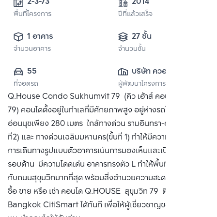
2-3-73 
2014
พื้นที่โครงการ
ปีที่แล้วเสร็จ
1 อาคาร
27 ชั้น
จำนวนอาคาร
จำนวนชั้น
55
บริษัท ควอลิตี้เฮ้าส์ 
ที่จอดรถ
ผู้พัฒนาโครงการ
จำกัด (มหาชน)
Q.House Condo Sukhumvit 79 (คิว เฮ้าส์ คอนโด สุขุมวิท
79) คอนโดตั้งอยู่ในทำเลที่มีศักยภาพสูง อยู่ห่างรถไฟฟ้าสถานี
อ่อนนุชเพียง 280 เมตร ใกล้ทางด่วน รามอินทรา-อาจณรงค์(ขั้น
ที่2) และ ทางด่วนเฉลิมมหานคร(ขั้นที่ 1) ทำให้มีความสะดวกต่อ
การเดินทางรูปแบบตัวอาคารเน้นการมองเห็นและเปิดมุมมอง
รอบด้าน มีความโดดเด่น อาคารทรงตัว L ทำให้พื้นที่ด้านหน้าติด
กับถนนสุขุมวิทมากที่สุด พร้อมสิ่งอำนวยความสะดวกครบครัน
ซื้อ ขาย หรือ เช่า คอนโด Q.HOUSE สุขุมวิท 79 ติดต่อหาเรา
Bangkok CitiSmart ได้ทันที เพื่อให้ผู้เชี่ยวชาญของเราได้