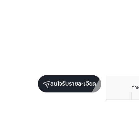
สนใจรับรายละเอียด
ภา
ราคาเฉลี่ยต่อตารางเมตรในพื้นที่ใกล้เคียง (รายปี)