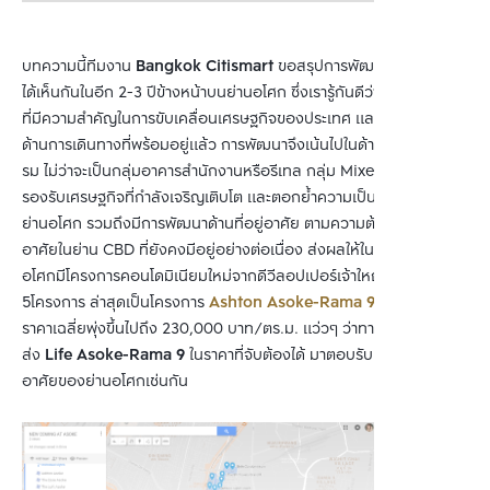
บทความนี้ทีมงาน 
Bangkok Citismart
 ขอสรุปการพัฒนาใหม่ที่เราจะ
ได้เห็นกันในอีก 2-3 ปีข้างหน้าบนย่านอโศก ซึ่งเรารู้กันดีว่าเป็นย่าน CBD 
ที่มีความสำคัญในการขับเคลื่อนเศรษฐกิจของประเทศ และมีศักยภาพใน
ด้านการเดินทางที่พร้อมอยู่แล้ว การพัฒนาจึงเน้นไปในด้านพาณิชยกร
รม ไม่ว่าจะเป็นกลุ่มอาคารสำนักงานหรือรีเทล กลุ่ม Mixed-use เพื่อ
รองรับเศรษฐกิจที่กำลังเจริญเติบโต และตอกย้ำความเป็น CBD ของ
ย่านอโศก รวมถึงมีการพัฒนาด้านที่อยู่อาศัย ตามความต้องการที่อยู่
อาศัยในย่าน CBD ที่ยังคงมีอยู่อย่างต่อเนื่อง ส่งผลให้ในตอนนี้ย่าน
อโศกมีโครงการคอนโดมิเนียมใหม่จากดีวีลอปเปอร์เจ้าใหญ่ถึง 
5โครงการ ล่าสุดเป็นโครงการ 
Ashton Asoke-Rama 9
 จาก
อนันดา
 ที่
ราคาเฉลี่ยพุ่งขึ้นไปถึง 230,000 บาท/ตร.ม. แว่วๆ ว่าทาง 
AP
 ก็เตรียม
ส่ง 
Life Asoke-Rama 9
 ในราคาที่จับต้องได้ มาตอบรับดีมานด์ที่อยู่
อาศัยของย่านอโศกเช่นกัน