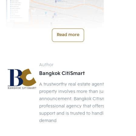
Read more
MEGA PROJECT ตอกย้ำ
ความเป็น CBD
Author
Bangkok CitiSmart
1.SINGHA COMPLEX บนเนื้อที่ 11 ไร่
A trustworthy real estate agent Selling a
แยกอโศก-เพชรบุรี
property involves more than just posting an
announcement. Bangkok Citismart is a
professional agency that offers full-service
support and is trusted to handle your
demand