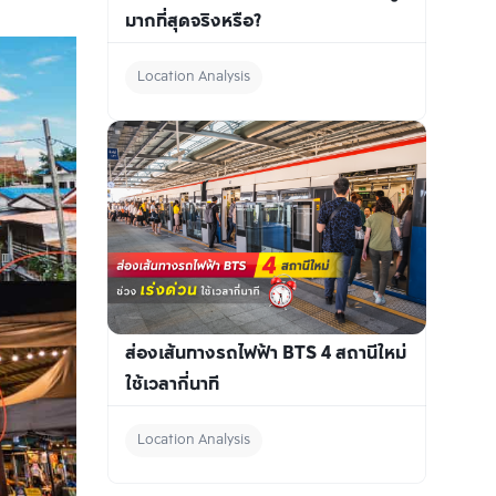
มากที่สุดจริงหรือ?
Location Analysis
ส่องเส้นทางรถไฟฟ้า BTS 4 สถานีใหม่ 
ใช้เวลากี่นาที
Location Analysis