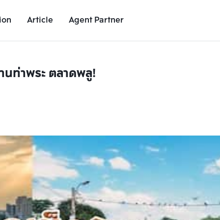
ion
Article
Agent Partner
านท่าพระ ตลาดพลู!