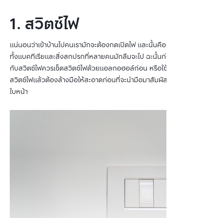
1. สวิตช์ไฟ
แน่นอนว่าเข้าบ้านไปคนเรามักจะต้องกดเปิดไฟ และนั้นคือจุดเพาะเชื้อโรค
ทั้งแบคทีเรียและสิ่งสกปรกที่หลายคนมักลืมจะไป ฉะนั้นก่อนที่จะสัมผัส
กับสวิตซ์ไฟควรเช็ดสวิตซ์ไฟด้วยแอลกอฮอล์ก่อน หรือใช้มือสัมผัสกับ
สวิตซ์ไฟแล้วต้องล้างมือให้สะอาดก่อนที่จะนำมือมาสัมผัสกับบริเวณ
ใบหน้า