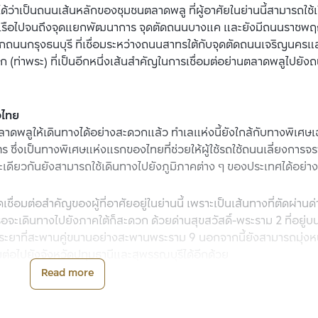
้ว่าเป็นถนนเส้นหลักของชุมชนตลาดพลู ที่ผู้อาศัยในย่านนี้สามารถใช้เ
ี่เรือไปจนถึงจุดแยกพัฒนาการ จุดตัดถนนบางแค และยังมีถนนราชพฤกษ
าจากถนนกรุงธนบุรี ที่เชื่อมระหว่างถนนสาทรใต้กับจุดตัดถนนเจริญนคร
 (ท่าพระ) ที่เป็นอีกหนึ่งเส้นสำคัญในการเชื่อมต่อย่านตลาดพลูไปยัง
งไทย
ตลาดพลูให้เดินทางได้อย่างสะดวกแล้ว ทำเลแห่งนี้ยังใกล้กับทางพิเศษเ
 ซึ่งเป็นทางพิเศษแห่งแรกของไทยที่ช่วยให้ผู้ใช้รถใช้ถนนเลี่ยงการจรา
ียวกันยังสามารถใช้เดินทางไปยังภูมิภาคต่าง ๆ ของประเทศได้อย่างท
่อมต่อสำคัญของผู้ที่อาศัยอยู่ในย่านนี้ เพราะเป็นเส้นทางที่ตัดผ่านด
หรือจะเดินทางไปยังภาคใต้ก็สะดวก ด้วยด่านสุขสวัสดิ์-พระราม 2 ที่อยู
พระยาที่สะพานคู่ขนานอย่างสะพานพระราม 9 นอกจากนี้ยังสามารถมุ่งหน
่อไปยังจังหวัดปทุมธานีและสุพรรณบุรีได้อีกด้วย
Read more
และ MRT
หลักตัดผ่านหลากหลายสายแล้ว ทำเลอย่างโซนตลาดพลูยังเป็นอีกหนึ่ง