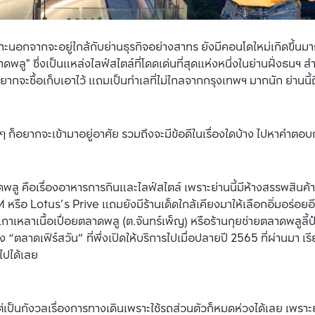
ราะนอกจากจะอยู่ใกล้กับย่านธุรกิจอย่างสาทร ยังมีคอนโดใหม่เกิดขึ้นม
พลู" ซึ่งเป็นแหล่งไลฟ์สไตล์ที่โดดเด่นที่สุดแห่งหนึ่งในย่านฝั่งธนฯ สำ
กจะซื้อเก็บเอาไว้ แถมเป็นทำเลที่ไม่ไกลจากกรุงเทพฯ มากนัก ย่านนี้ถ
คร ๆ ก็อยากจะเข้ามาอยู่อาศัย รวมถึงจะมีข้อดีในเรื่องใดบ้าง ไปหาคำตอบ
ู คือเรื่องอาหารการกินและไลฟ์สไตล์ เพราะย่านนี้มีห้างสรรพสินค้าช
รือ Lotus’s Prive แถมยังมีร้านเด็ดใกล้เคียงมาให้เลือกอิ่มอร่อยอี
กาเหลาเนื้อเปื่อยตลาดพลู (ต.จันทร์เพ็ญ) หรือร้านกุยช่ายตลาดพลูลี้ป๋
 “ตลาดเฟิร์สวัน” ที่พึ่งเปิดให้บริการไปเมื่อปลายปี 2565 ที่ผ่านมา เรี
ไปได้เลย
่เป็นกังวลเรื่องการทางเดินเพราะใช้รถส่วนตัวก็หมดห่วงได้เลย เพราะย่า