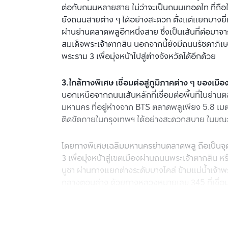
ต่อกับถนนหลายสาย ไม่ว่าจะเป็นถนนเทอดไท ที่ถือได
ยังถนนสายต่าง ๆ ได้อย่างสะดวก ตั้งแต่แยกบางย
ผ่านย่านตลาดพลูอีกหนึ่งสาย ซึ่งเป็นเส้นที่ต่อม
สมเด็จพระเจ้าตากสิน นอกจากนี้ยังมีถนนรัชดาภิเษก
พระราม 3 เพื่อมุ่งหน้าไปสู่ต่างจังหวัดได้อีกด้วย
3.ใกล้ทางพิเศษ เชื่อมต่อสู่ภูมิภาคต่าง ๆ ของเมือ
นอกเหนือจากถนนเส้นหลักที่เชื่อมต่อพื้นที่ในย่าน
มหานคร ที่อยู่ห่างจาก BTS ตลาดพลูเพียง 5.8 เมตร
ติดขัดภายในกรุงเทพฯ ได้อย่างสะดวกสบาย ในขณะเด
โดยทางพิเศษเฉลิมมหานครย่านตลาดพลู ถือเป็นจุดเชื
3 เพื่อมุ่งหน้าสู่เขตเมืองผ่านถนนพระเจ้าตากสิน 
บูชา ผ่านทางแยกต่างระดับบางโคล่ ข้ามแม่น้ำเจ้า
กลางตอนล่าง ด้วยทางหลวงหมายเลข 345 ที่เชื่อมต
4.รวดเร็วทันใจ เชื่อมต่อการเดินทางด้วย BTS 
นอกเหนือจากร้านอาหารที่ล้อมรอบ และมีถนนเส้น