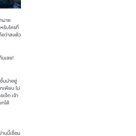
ากมาย 
หรับใครที่
ือว่าลงตัว
กันเลย!
ั้นนำอยู่
กเพียบ ไม่
อเง็ก เจ้า
ยกได้
นนี้เชื่อม