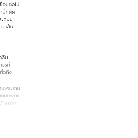
ชื่อมต่อไป
์ที่ตัด
และถนน
ถนนเส้น
ฉลิม
จรที่
ั่วถึง
่านพระราม 
่บนถนนพุทธ
้าสู่ภาค
แลนด์มาร์