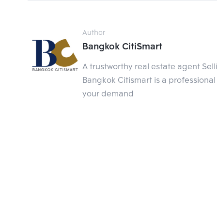
กที่เชื่อมต่อด้วยระบบขนส่งมวลชน ไม่ว่าจะเป็น
ใต้ดิน MRT สายสีน้ำเงิน และรถโดยสารด่วนพิเศษ 
ชั่วโมง
Author
Bangkok CitiSmart
5.ไลฟ์สไตล์คนเมืองแบบ Authentic สงบท่ามกลา
เนื่องจากทำเลตลาดพลูที่เป็นแหล่งชุมชนที่เก่าแก่ ท
A trustworthy real estate agent Sel
อาคารสำนักงานค่อนข้างน้อย แต่จะเน้นไปทางแหล่งท่
Bangkok Citismart is a professional 
อาศัยโดยรอบเสียมากกว่า จึงทำให้ย่านนี้เหมาะอย่า
your demand
ความวุ่นวายมากนัก   