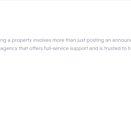
รถไฟฟ้า BTS สายสีลม และสายสีทอง BTS ฝั่งกรุงธนฯ - สะพานพุทธ รว
BRT ที่คุณสามารถเดินทางเข้าออกเมืองได้อย่างสบายและรวดเร็วในเวล
งความวุ่นวาย
ำให้ย่านนี้ยังคงไว้ซึ่งบรรยากาศแบบดั้งเดิม ปราศจากความวุ่นวาย อีกทั
ling a property involves more than just posting an annou
องเที่ยว ไม่ว่าจะเป็นวัดวาอาราม คาเฟ่ ไลฟ์สไตล์ของกิน และแหล่งชุ
agency that offers full-service support and is trusted to 
งมากสำหรับผู้ที่กำลังมองหาโครงการคอนโดใกล้ของกินที่อยู่ใกล้เมืองแ