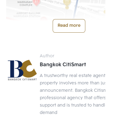
Read more
Author
Bangkok CitiSmart
A trustworthy real estate agent Selling a
property involves more than just posting an
announcement. Bangkok Citismart is a
professional agency that offers full-service
ใกล้ออฟฟิส คอมมินิตี้
support and is trusted to handle your
demand
มอลล์ ห้างฯ อำนวยความ