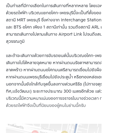
เป็นทำเลที่มีทางเลือกในการเดินทางที่หลากหลาย โดยเฉพาะการเดินทาง
ด้วยรถไฟฟ้า บริเวณแยกอโศก-เพชรบุรีนี้จะเป็นที่ตั้งของ รถไฟฟ้าใต้ดิน
สถานี MRT เพชรบุรี ซึ่งห่างจาก Interchange Station MRT สุขุมวิท 
และ BTS อโศก เพียง 1 สถานีเท่านั้น รวมถึงสถานี ARL มักกะสัน ที่
สามารถเดินทางไปตามเส้นทาง Airport Link ไปจนถึงสนามบิน
สุวรรณภูมิ
และถ้าจะเดินทางด้วยการขับรถยนต์นั้นบริเวณอโศก-เพชรบุรีสามารถ
เดินทางไปได้หลายจุดหมาย หากผ่านถนนรัชดาฯสามารถเชื่อมไปยังฝั่ง
ลาดพร้าว หากผ่านถนนอโศกมนตรีสามารถเชื่อมไปยังฝั่งถนนสุขุมวิท 
หากผ่านถนนเพชรบุรีเชื่อมไปยังประตูน้ำ หรือทองหล่อเอกมัยก็ได้ 
นอกจากนั้นยังใกล้กับจุดขึ้นลงทางด่วนศรีรัช (ไปทางจตุร
ทิศ,แจ้งวัฒนะ) ระยะทางประมาณ 300 เมตรอีกด้วย แต่ว่าท้องถนน
บริเวณนี้มีความหนาแน่นของการจราจรในบางช่วงเวลา การเดินทาง
ด้วยรถไฟฟ้าจึงเป็นที่นิยมของผู้คนในย่านนี้ครับ