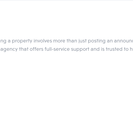
น้าที่จะมีรถไฟฟ้าเปิดให้บริการ พื้นที่บริเวณนี้เป็นจุดเชื่อมต่อกา
น และรถตู้โดยสาร เพราะมีการเชื่อมต่อถนนหลายสายในการเข้าเมือง
ใกล้จุดขึ้นลงทางด่วน จนเมื่อมีสถานีรถไฟฟ้าบีทีเอสอนุสาวรีย์ชัยฯ เป
กขึ้นและเพิ่มทางเลือกที่หลากหลายให้ผู้โดยสาร
ling a property involves more than just posting an annou
agency that offers full-service support and is trusted to 
วัด รถตู้ที่วิ่งในกรุงเทพฯและปริมณฑลยังสามารถขึ้นได้ที่ท่ารถอนุสาวรี
งเที่ยว
ower Duty Fee Complex Rangnam) มีการปรับปรุงใหม่ บนพื้นที่ถึง 
เฉพาะกลุ่มนักท่องเที่ยวชาวจีน และกลุ่มนักท่องเที่ยวอาเซียน หรือ
ละเลาจน์รองรับนักท่องเที่ยว พื้นที่ชั้น 2 จำหน่ายนาฬิกา แฟชั่น เครื่อ
aste Hub ที่รวมสุดยอดร้านสตรีทฟู้ดระดับตำนานของเมืองไทยมาให้ชิมก
นโงแรมขนาดเล็ก หรือพวกโฮสเทลมากขึ้น มีร้านอาหาร ร้านกาแฟเล็กๆ ยิ
่องเที่ยวมากขึ้น