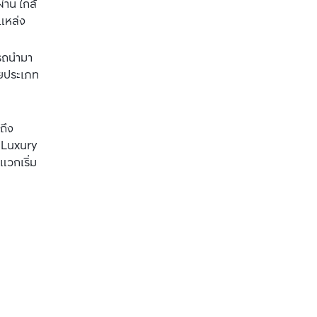
่าน ใกล้
แหล่ง
มารถนำมา
ัยประเภท
ถึง
 Luxury 
แวกเริ่ม