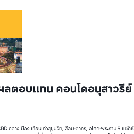
ะผลตอบแทน คอนโดอนุสาวรีย์
CBD กลางเมือง เทียบเท่าสุขุมวิท, สีลม-สาทร, อโศก-พระราม 9 แต่ก็เป