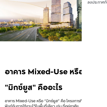
ลงประกาศกั
อาคาร Mixed-Use หรือ 
"มิกซ์ยูส" คืออะไร
อาคาร Mixed-Use หรือ “มิกซ์ยูส” คือ โครงการที่รวมหลาย
ฟังก์ชันการใช้งานไว้ในพื้นที่เดียว เช่น ที่อยู่อาศัย 