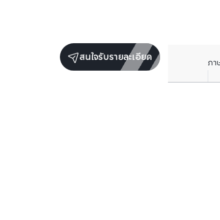
สนใจรับรายละเอียด
ภา
ราคาเฉลี่ยต่อตารางเมตรในพื้นที่ใกล้เคียง (รายปี)
** อ้างอิงจากฐานข้อมูล BC เท่านั้น
ราคาปัจจุบัน
฿
104,704
/ ตารางเมตร