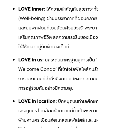
LOVE inner:
 ให้ความสำคัญกับสุขภาวะทั้งกายและใจ 
(Well-being) ผ่านบรรยากาศที่ผ่อนคลาย พื้นที่สีเขียว 
และมุมพักผ่อนที่โอบล้อมด้วยวิวเจ้าพระยา พร้อมส่ง
เสริมคุณภาพชีวิต ลดความเร่งรีบของเมืองใหญ่ เพื่อให้
ได้ใช้เวลาอยู่กับตัวเองเต็มที่
LOVE in us:
 ยกระดับมาตรฐานสู่การเป็น ‘Pets 
Welcome Condo’ ที่เข้าใจไลฟ์สไตล์คนรักสัตว์ ภายใต้
การออกแบบที่คำนึงถึงความสะดวก ความปลอดภัย และ
การอยู่ร่วมกันอย่างมีความสุข
LOVE in location:
 ปักหมุดบนทำเลศักยภาพของถนน
เจริญนคร โอบล้อมด้วยวิวแม่น้ำเจ้าพระยาและเส้นขอบ
ฟ้ามหานคร เชื่อมต่อแหล่งไลฟ์สไตล์ และแหล่งงาน ให้ได้