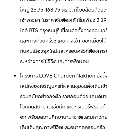
ใหญ่ 25.75-168.75 ตร.ม. ที่โอบล้อมด้วยวิวแม่น้ำ
เจ้าพระยา ในราคาจับต้องได้ เริ่มเพียง 2.39 ล้านบาท* 
ใกล้ BTS กรุงธนบุรี เชื่อมต่อทั้งทางด่วนเฉลิมมหานคร
และทางด่วนศรีรัช เดินทางเข้า-ออกเมืองได้สะดวก เหมาะ
กับคนเมืองยุคใหม่และครอบครัวที่ต้องการความลงตัว
ระหว่างการใช้ชีวิตและการพักผ่อน
โครงการ LOVE Charoen Nakhon ยังตั้งอยู่ท่ามกลาง
เสน่ห์ของเจริญนครที่ผสานชุมชนดั้งเดิมเข้ากับไลฟ์สไตล์
ร่วมสมัยอย่างลงตัว รายล้อมด้วยแลนด์มาร์กชั้นนำอย่าง 
ไอคอนสยาม เอเชียทีค เดอะ ริเวอร์ฟรอนท์ และวัน แบงค็
อก พร้อมสถานศึกษานานาชาติและมหาวิทยาลัยชั้นนำ 
เติมเต็มคุณภาพชีวิตและอนาคตครอบครัว