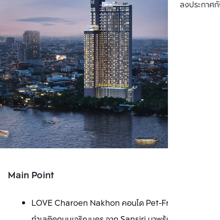
ลงประกาศกั
Main Point
LOVE Charoen Nakhon คอนโด Pet-Friendly บน
ทำเลติดถนนเจริญนคร จาก Sansiri มาพร้อมฟังก์ชัน