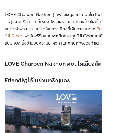
LOVE Charoen Nakhon (เลิฟ เจริญนคร) คอนโด Pet-Friendly ใหม่
ล่าสุดจาก Sansiri ที่ให้คุณใช้ชีวิตร่วมกับสัตว์เลี้ยงได้เต็มที่ ท่ามกลางวิว
แม่น้ำเจ้าพระยา บนทำเลใจกลางเมืองที่เดินทางสะดวก
Bangkok
CitiSmart
พาส่องรีวิวแบบเจาะลึกครบทุกมิติ ทั้งรายละเอียดอาคาร รูป
แบบห้อง สิ่งอำนวยความสะดวก และศักยภาพของทำเล
LOVE Charoen Nakhon คอนโดเลี้ยงสัตว์ (Pet
Friendly)ได้ในย่านเจริญนคร