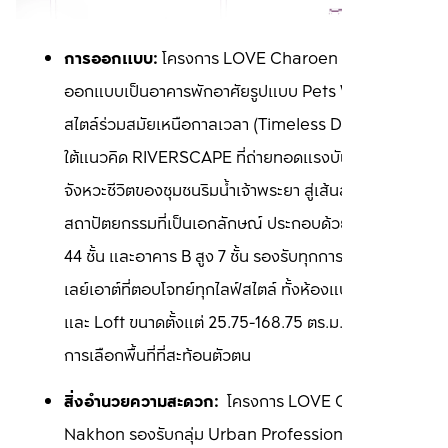
การออกแบบ:
 โครงการ LOVE Charoen Nakhon 
ออกแบบเป็นอาคารพักอาศัยรูปแบบ Pets Welcome ใน
สไตล์ร่วมสมัยเหนือกาลเวลา (Timeless Design) ภาย
ใต้แนวคิด RIVERSCAPE ที่ถ่ายทอดแรงบันดาลใจจาก
จังหวะชีวิตของชุมชนริมน้ำเจ้าพระยา สู่เส้นสาย
สถาปัตยกรรมที่เป็นเอกลักษณ์ ประกอบด้วยอาคาร A สูง 
44 ชั้น และอาคาร B สูง 7 ชั้น รองรับทุกการอยู่อาศัยด้วย
เลย์เอาต์ที่ตอบโจทย์ทุกไลฟ์สไตล์ ทั้งห้องแบบ Simplex 
และ Loft ขนาดตั้งแต่ 25.75-168.75 ตร.ม. มอบอิสระใน
การเลือกพื้นที่ที่สะท้อนตัวตน
สิ่งอำนวยความสะดวก:
  โครงการ LOVE Charoen 
Nakhon รองรับกลุ่ม Urban Professional โดยใส่ใจ