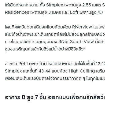
ให้เลือกหลากหลาย ทั้ง Simplex เพดานสูง 2.55 เมตร Simplex Sky
Residences เพดานสูง 3 เมตร และ Loft เพดานสูง 4.7 เมตร
โดยทิศตะวันออกเฉียงใต้โอบล้อมด้วย Riverview แบบพาโนรามา มอง
เห็นโค้งน้ำเจ้าพระยาเต็มสายตาโดยไม่มีสิ่งปลูกสร้างบดบัง และทิศใต้หันไป
ทางโซนเอเชียทีค มอบมุมมอง River South View ที่ผสานเสน่ห์ของ
ชุมชนเจริญนครเข้ากับวิวแม่น้ำอย่างมีชีวิตชีวา
สำหรับ Pet Lover สามารถเลือกพักอาศัยได้ในชั้นที่ 12-13 ด้วยแบบห้อง
Simplex และชั้นที่ 43-44 แบบห้อง High Ceiling เสริมความโปร่งโล่ง
พร้อมเติมเต็มแรงบันดาลใจจากบรรยากาศดี ๆ ในทุกโมเมนต์
อาคาร B สูง 7 ชั้น ออกแบบเพื่อคนรักสัตว์เลี้ยง