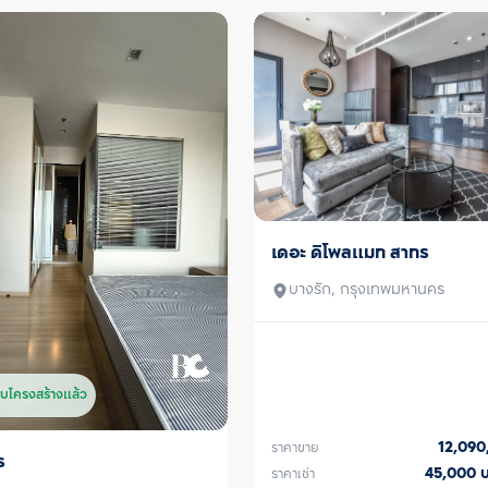
เดอะ ดิโพลแมท สาทร
ขาย/เช่า
บางรัก, กรุงเทพมหานคร
บโครงสร้างแล้ว
12,09
ราคาขาย
ร
45,000
ราคาเช่า