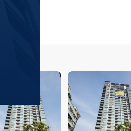
ีรถไฟฟ้าแนะนำ
ดูทั้งหมด
โครงการที่แนะนำ
พร้อมพงษ์
 (
15,389
)
แอสปาย สุขุมว
สถานีรถไฟฟ้า BTS สายสีเขียวอ่อน
สุขุมวิท
 (
14,856
)
แอสปาย อ่อนนุช
สถานีรถไฟฟ้า MRT สายสีน้ำเงิน
อโศก
 (
14,736
)
ไลฟ์ อุดมสุข สเต
สถานีรถไฟฟ้า BTS สายสีเขียวอ่อน
นานา
 (
13,643
)
ริธึ่ม เอกมัย เ
สถานีรถไฟฟ้า BTS สายสีเขียวอ่อน
RHYTHM Ekkamai E
คอนโดใหม่บนทำเล
ทองหล่อ
 (
12,060
)
วิช ซิกเนเจอร์ 
เพียง 180 ม. และ
สถานีรถไฟฟ้า BTS สายสีเขียวอ่อน
Wish Signature I
ไปด้วย ห้างสรรพสิ
เนเจอร์ 2 มิดทาวน
ทองหล่อ , Gatewa
Paragon และติดซอ
Emporium, Emquar
ราชเทวี ประมาณ 4
หรือ เช่า  ติดต่อ
พญาไท ประมาณ 850
เพื่อให้ผู้เชี่ยว
ประมาณ 750 ม. แ
หน้าโครงการในอนาค
ชั้นบนสุดของตัวอ