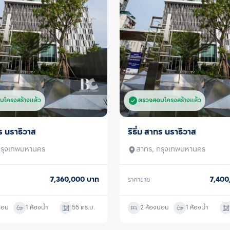
ลอยฟ้ารูปตัวยูขน
360 องศา, Body 
โยคะ และ Boxing
พื้นที่สำหรับการท
หรือ เช่า คอนโด 
ได้ทันที เพื่อให้ผ
กับท่าน 
บโครงสร้างแล้ว
ตรวจสอบโครงสร้างแล้ว
ทร นราธิวาส
ริธึ่ม สาทร นราธิวาส
ขายพร้อมผู้เช่า
กรุงเทพมหานคร
สาทร, กรุงเทพมหานคร
7,360,000
บาท
7,40
ราคาขาย
นอน
1 ห้องน้ำ
55
ตร.ม.
2 ห้องนอน
1 ห้องน้ำ