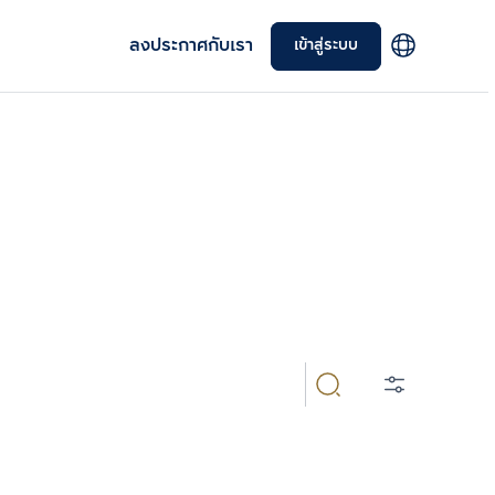
ลงประกาศกับเรา
เข้าสู่ระบบ
ือหนึ่งและมือสอง รายละเอียดครบถ้วน ราคาดี ให้คุณได้
เลือกยูนิตเพื่อเปรียบเทียบ
เลือกได้สูงสุด 3 รายการ
เปรียบเทียบ
ลบทั้งหมด
BTS/MRT
ผู้พัฒนาโครงการ