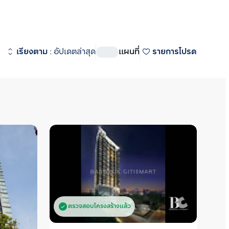
ดูทั้งหมด
ิท-พระราม 4
 (
917
)
เรียงตาม
:
อัปเดตล่าสุด
แผนที่
รายการโปรด
 สเตชั่น
 (
530
)
ชั่น
 (
270
)
อสเตท
 (
304
)
state (ริธึ่ม เอกมัย เอสเตท)  
ศักยภาพ  ใกล้ทองหล่อซอย 10 
2 มิดทาวน์ สยาม
 (
7
)
 ใกล้รถไฟฟ้า BTS เอกมัย รายล้อม
I Midtown Siam  (วิช ซิก
นค้าขนาดใหญ่ เช่น  Donki 
์ สยาม) คอนโดยู่ด้านหลัง Siam 
y Ekamai, Major เอกมัย, 
ยที่สามารถเดินไปได้  ใกล้ BTS 
tier, Terminal 21  ซื้อ ขาย 
00 ม. ห่างจาก Airport Rail Link 
หาเรา Bangkok CitiSmart ได้ทันที 
 ม. ห่างจากท่าเรือประตูน้ำ
ชาญของเราได้แนะนำคอนโดให้กับท่าน 
ละแนวรถไฟฟ้าสายสีส้มตัดผ่าน
ตรวจสอบโครงสร้างแล้ว
ต  พิเศษด้วยพื้นที่ส่วนกลาง 4 
าคาร ได้แก่ Pool Pods สระว่ายน้ำ