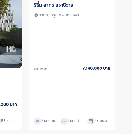
าดใหญ่ มองทัศนียภาพได้แบบ 
ริธึ่ม สาทร นราธิวาส
ขายพร้อมผู้เช่า
and Mind Pods ฟิตเนส ห้อง
 Stage, Chill and Work Pods 
สาทร, กรุงเทพมหานคร
ำงานหรือการผ่อนคลาย ซื้อ ขาย 
ติดต่อหาเรา Bangkok CitiSmart 
ู้เชี่ยวชาญของเราได้แนะนำคอนโดให้
7,140,000
บาท
ราคาขาย
0,000
บาท
55
ตร.ม.
2 ห้องนอน
1 ห้องน้ำ
46
ตร.ม.