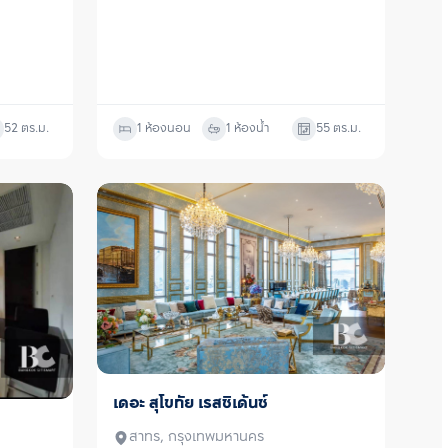
52
ตร.ม.
1 ห้องนอน
1 ห้องน้ำ
55
ตร.ม.
เดอะ สุโขทัย เรสซิเด้นซ์
ขาย
สาทร, กรุงเทพมหานคร