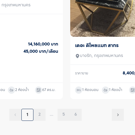
น, กรุงเทพมหานคร
14,160,000
บาท
เดอะ ดิโพลแมท สาทร
ขาย
45,000
บาท/เดือน
บางรัก, กรุงเทพมหานคร
8,40
ราคาขาย
นอน
2 ห้องน้ำ
67
ตร.ม.
1 ห้องนอน
1 ห้องน้ำ
2
...
5
6
1