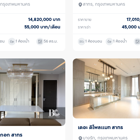
, กรุงเทพมหานคร
สาทร, กรุงเทพมหานคร
14,820,000
บาท
17,01
ราคาขาย
55,000
บาท/เดือน
45,000
ราคาเช่า
นอน
1 ห้องน้ำ
56
ตร.ม.
1 ห้องนอน
1 ห้องน้ำ
เดอะ ดิโพลแมท สาทร
ขาย/เช่า
งกอก สาทร
ู้เช่า
บางรัก, กรุงเทพมหานคร