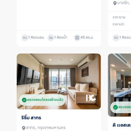
บางรัก
ราคาขาย
ราคาเช่า
1 ห้องนอน
1 ห้องน้ำ
45
ตร.ม.
1 ห้อง
ตรวจสอบโครงสร้างแล้ว
ตรวจสอ
ริธึ่ม สาทร
ขาย
ดิ แอสเ
ขาย/เช่า
สาทร, กรุงเทพมหานคร