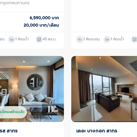
, กรุงเทพมหานคร
6,590,000
บาท
20,000
บาท/เดือน
นอน
1 ห้องน้ำ
45
ตร.ม.
1 ห้องนอน
1 ห้องน้ำ
บโครงสร้างแล้ว
ดรส สาทร
เดอะ บางกอก สาทร
ขาย/เช่า