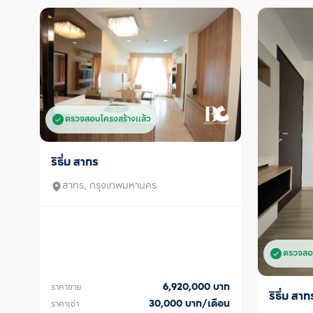
ตรวจสอบโครงสร้างแล้ว
ริธึ่ม สาทร
ขาย/เช่า
สาทร, กรุงเทพมหานคร
ตรวจสอ
6,920,000
บาท
ราคาขาย
ริธึ่ม สาท
ขาย/เช่า
30,000
บาท/เดือน
ราคาเช่า