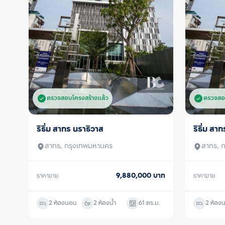
ตรวจสอบโครงสร้างแล้ว
ตรวจสอ
ริธึ่ม สาทร นราธิวาส
ริธึ่ม สา
ขายพร้อมผู้เช่า
ขาย
สาทร, กรุงเทพมหานคร
สาทร, 
9,880,000
บาท
ราคาขาย
ราคาขาย
2 ห้องนอน
2 ห้องน้ำ
61
ตร.ม.
2 ห้อง