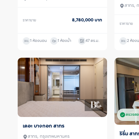
สาทร, 
8,780,000
บาท
ราคาขาย
ราคาขาย
1 ห้องนอน
1 ห้องน้ำ
47
ตร.ม.
2 ห้อง
ตรวจสอ
เดอะ บางกอก สาทร
ขายพร้อมผู้เช่า
ริธึ่ม สาท
ขาย/เช่า
สาทร, กรุงเทพมหานคร