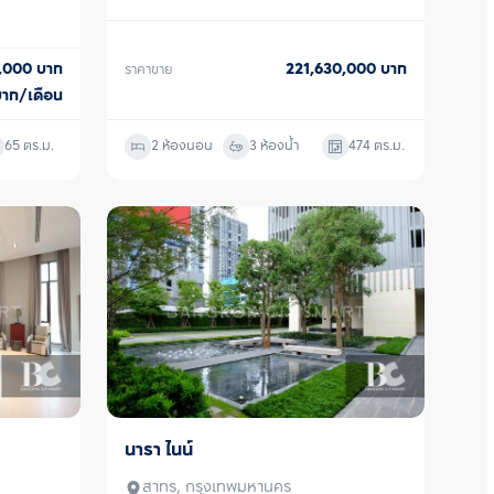
221,630,000
บาท
0,000
บาท
ราคาขาย
บาท/เดือน
65
ตร.ม.
2 ห้องนอน
3 ห้องน้ำ
474
ตร.ม.
นารา ไนน์
ขาย
สาทร, กรุงเทพมหานคร