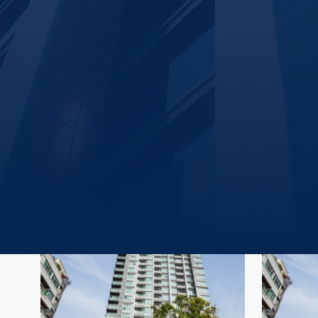
ทำเลแนะนำ
ดูทั้งหมด
สถาน
อโศก
 (
1,103
)
ยอดนิยม #1
โครงการ
ยูนิต
เอกมัย
 (
1,336
)
ยอดนิยม #2
อ่อนนุช
 (
1,053
)
ยอดนิยม #3
รายการแนะนำสำหรับคุณ
101
ยูนิต
ห้วยขวาง-รัชดา-สุทธิสาร
 (
2,231
)
ยอดนิยม #4
สุขุมวิท
 (
3,409
)
ยอดนิยม #5