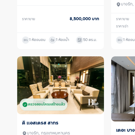
บางรัก
8,500,000
บาท
ราคาขาย
ราคาขาย
ราคาเช่า
1 ห้องนอน
1 ห้องน้ำ
50
ตร.ม.
1 ห้อง
ตรวจสอบโครงสร้างแล้ว
ดิ แอสเดรส สาทร
ขายพร้อมผู้เช่า
เดอะ บา
ขายพร้อมผ
บางรัก, กรุงเทพมหานคร