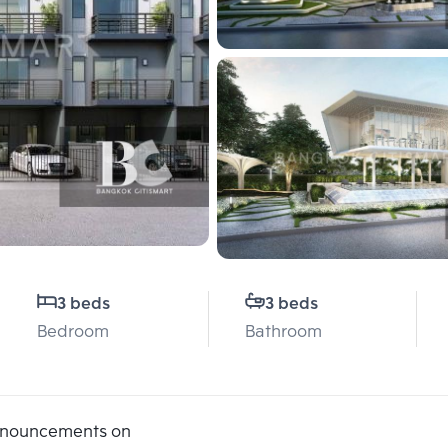
3 beds
3 beds
Bedroom
Bathroom
announcements on