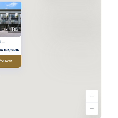
 
ma 5
00
THB/month
for Rent