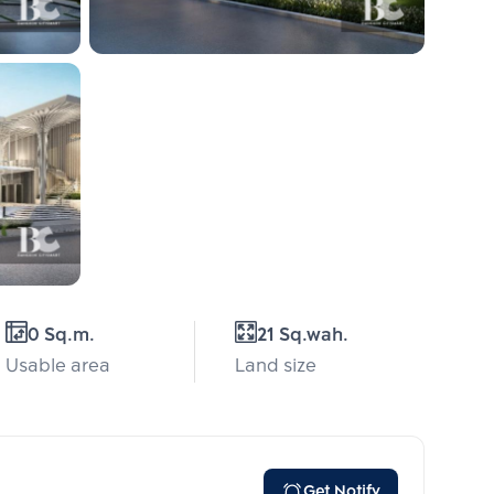
0 Sq.m.
21 Sq.wah.
Usable area
Land size
Get Notify