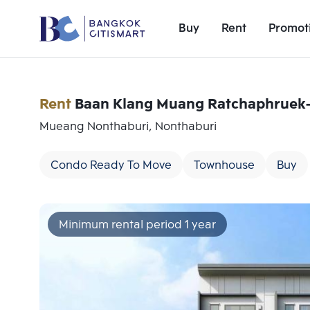
Buy
Rent
Promot
Rent
Baan Klang Muang Ratchaphruek
Mueang Nonthaburi, Nonthaburi
Condo Ready To Move
Townhouse
Buy
Minimum rental period 1 year
Add comparative units
Number 1