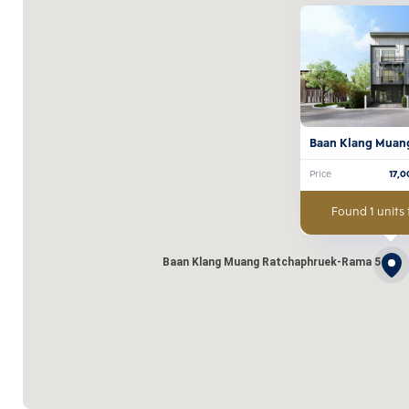
Baan Klang Muang
Ratchaphruek-Ra
Price
17,0
Found 1 units 
Baan Klang Muang Ratchaphruek-Rama 5