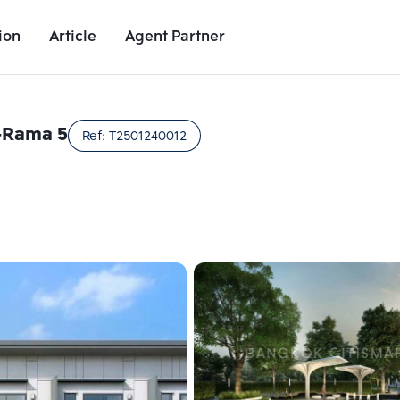
ion
Article
Agent Partner
Unit Images
Unit Details
Project Details
Nearby Places
-Rama 5
Ref:
T2501240012
Add comparative units
Add comparat
Number 2
Number