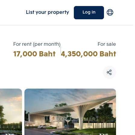
List your property
Log in
For rent (per month)
For sale
17,000 Baht
4,350,000 Baht
Choose comparative unit
Maximum 3 units
ive units
Compare
 3
Clear all