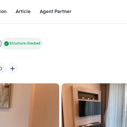
ion
Article
Agent Partner
Unit Images
Unit Details
Project Details
Nearby Places
Structure checked
D
Add comparative units
Add comparat
Number 2
Number