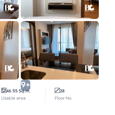
9+
46.55 Sq.m.
28
Usable area
Floor No.