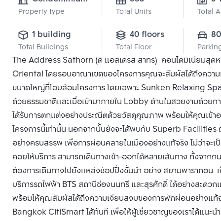
Property type
Total Units
Total 
1 building
40 floors
8
Total Buildings
Total Floor
Parkin
The Address Sathorn (ดิ แอสเดรส สาทร) คอนโดมิเนียมสุดห
Oriental โดยรอบอาณาเขตของโครงการคุณจะสัมผัสได้ถึงความเงียบส
ขนาดใหญ่ที่โอบล้อมโครงการ โดยเฉพาะ Sunken Relaxing Space
ด้วยธรรมชาติและเมื่อเข้ามาภายใน Lobby ด้านในสวยงามด้วยการ
ได้รับการตกแต่งอย่างประณีตด้วยวัสดุคุณภาพ พร้อมให้คุณเข้าอยู
โครงการนี้เท่านั้น นอกจากนั้นยังจะได้พบกับ Superb Facilities 
อย่างครบสรรพ เพื่อการผ่อนคลายในเมืองอย่างแท้จริง ไม่ว่าจะเ
คอยให้บริการ สามารถเดินทางเข้า-ออกได้หลายเส้นทาง ทั้งจา
ต้องการเดินทางไปยังแหล่งช้อปปิ้งชั้นนำ อย่าง สยามพารากอน เซ
บริการรถไฟฟ้า BTS สถานีช่องนนทรี และสุรศักดิ์ ได้อย่างสะดวกแล
พร้อมให้คุณสัมผัสได้ถึงความเงียบสงบของการพักผ่อนอย่างแท้จริ
Bangkok CitiSmart ได้ทันที เพื่อให้ผู้เชี่ยวชาญของเราได้แนะน