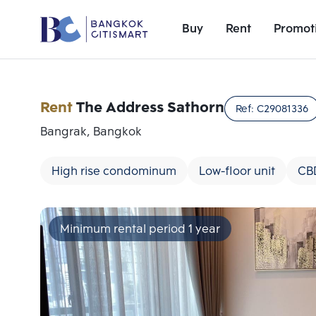
Buy
Rent
Promot
Rent
The Address Sathorn
Ref:
C29081336
Bangrak, Bangkok
High rise condominum
Low-floor unit
CB
Minimum rental period 1 year
Add comparative units
Number 1