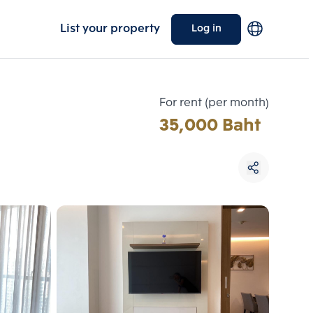
List your property
Log in
For rent (per month)
35,000 Baht
Choose comparative unit
Maximum 3 units
ive units
Compare
 3
Clear all