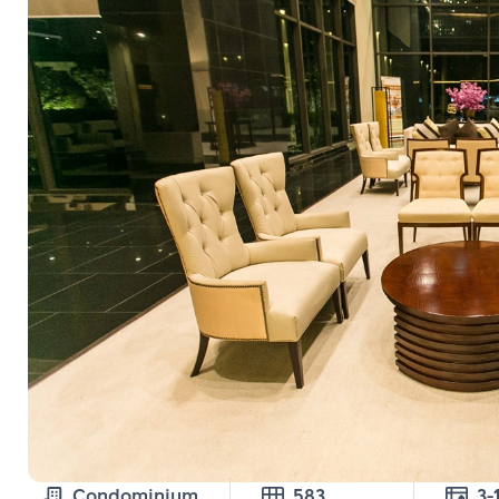
Condominium
583