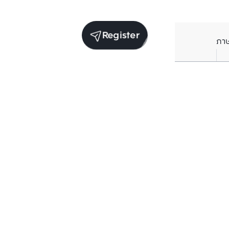
Register
ภา
Units for rent in the same project