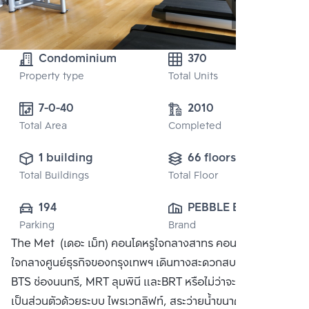
Condominium
370
Property type
Total Units
7-0-40
2010
Total Area
Completed
1 building
66 floors
Total Buildings
Total Floor
194
PEBBLE BAY 
Parking
Brand
(THAILAND) CO., 
The Met (เดอะ เม็ท) คอนโดหรูใจกลางสาทร คอนโดสูง 66 ชั้น
LTD.
ใจกลางศูนย์ธุรกิจของกรุงเทพฯ เดินทางสะดวกสบายสู่รถไฟฟ้า
BTS ช่องนนทรี, MRT ลุมพินี และBRT หรือไม่ว่าจะเป็นทางด่วน
เป็นส่วนตัวด้วยระบบ ไพรเวทลิฟท์, สระว่ายน้ำขนาด 50 เมตร