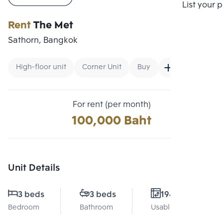
Compare
List your 
Rent
The Met
Sathorn, Bangkok
High-floor unit
Corner Unit
Buy
For rent (per month)
100,000 Baht
Unit Details
3 beds
3 beds
194 Sq.m.
Bedroom
Bathroom
Usable area