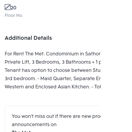
20
Floor No.
Additional Details
For Rent The Met. Condominium in Sathorn. 194 Sq.m.
Private Lift, 3 Bedrooms, 3 Bathrooms + 1 powder. -
Tenant has option to choose between Study room or
3rd bedroom. - Maid Quarter, Separate Enclosed
Western and Enclosed Asian Kitchen. - Total of 4 balc
You won't miss out if there are new program
announcements on