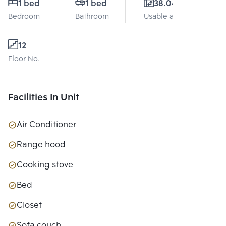
1 bed
1 bed
38.04 Sq.m.
Bedroom
Bathroom
Usable area
12
Floor No.
Facilities In Unit
Air Conditioner
Range hood
Cooking stove
Bed
Closet
Sofa couch