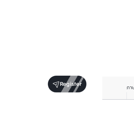
Register
ภา