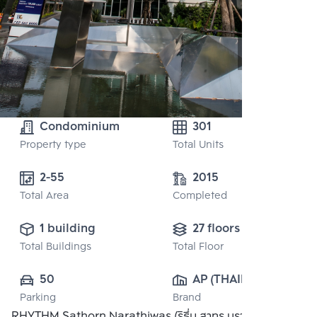
Condominium
301
Property type
Total Units
2-55 
2015
Total Area
Completed
1 building
27 floors
Total Buildings
Total Floor
50
AP (THAILAND) 
Parking
Brand
PUBLIC CO., 
RHYTHM Sathorn Narathiwas (ริธึ่ม สาทร นราธิวาส) คอน