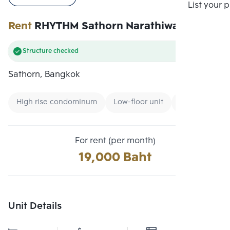
Compare
List your 
Rent
RHYTHM Sathorn Narathiwas
Structure checked
Sathorn, Bangkok
High rise condominum
Low-floor unit
Condo near B
For rent (per month)
19,000 Baht
Unit Details