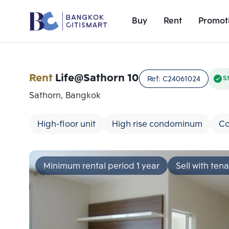
Buy
Rent
Promot
Rent
Life@Sathorn 10
Ref:
C24061024
S
Sathorn, Bangkok
High-floor unit
High rise condominum
Co
Minimum rental period 1 year
Sell with ten
Add comparative units
Number 1