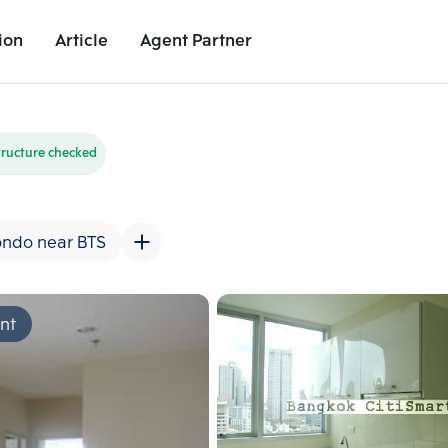
ion
Article
Agent Partner
Unit Images
Unit Details
Project Details
Nearby Places
tructure checked
ndo near BTS
ant
Add comparative units
Add comparat
Number 2
Number