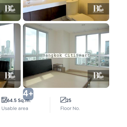
4+
64.5 Sq.m.
25
Usable area
Floor No.