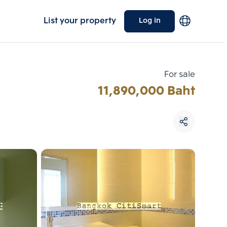
List your property
Log in
For sale
11,890,000 Baht
Choose comparative unit
Maximum 3 units
ive units
Compare
 3
Clear all