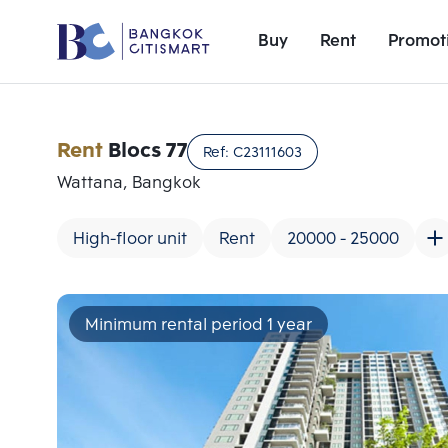
Buy
Rent
Promot
Rent
Blocs 77
Ref:
C23111603
Wattana, Bangkok
High-floor unit
Rent
20000 - 25000
Minimum rental period 1 year
Add comparative units
Number 1