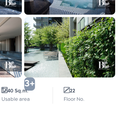
3+
40 Sq.m.
22
Usable area
Floor No.