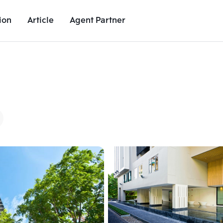
ion
Article
Agent Partner
Unit Images
Unit Details
Project Details
Nearby Places
Add comparative units
Add comparat
Number 2
Number