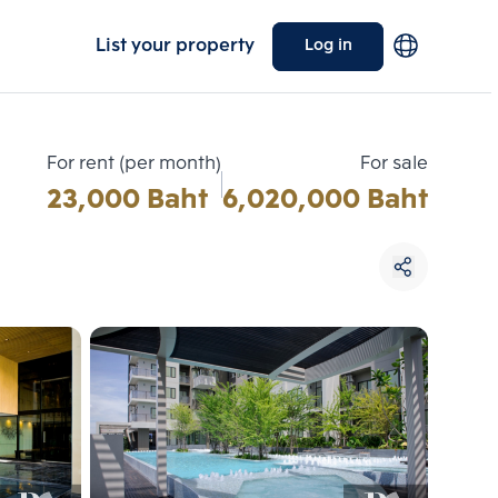
List your property
Log in
For rent (per month)
For sale
23,000 Baht
6,020,000 Baht
Choose comparative unit
Maximum 3 units
ive units
Compare
 3
Clear all